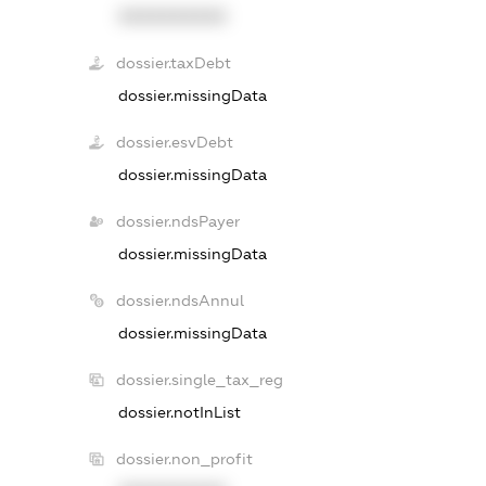
XXXXXXXXXX
dossier.taxDebt
dossier.missingData
dossier.esvDebt
dossier.missingData
dossier.ndsPayer
dossier.missingData
dossier.ndsAnnul
dossier.missingData
dossier.single_tax_reg
dossier.notInList
dossier.non_profit