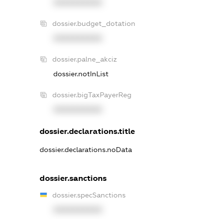
XXXXXXXXXX
dossier.budget_dotation
XXXXXXXXXX
dossier.palne_akciz
dossier.notInList
dossier.bigTaxPayerReg
XXXXXXXXXX
dossier.declarations.title
dossier.declarations.noData
dossier.sanctions
dossier.specSanctions
XXXXXXXXXX