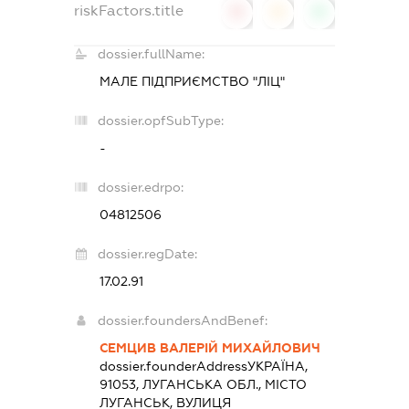
riskFactors.title
0
0
0
dossier.fullName:
МАЛЕ ПІДПРИЄМСТВО "ЛІЦ"
dossier.opfSubType:
-
dossier.edrpo:
04812506
dossier.regDate:
17.02.91
dossier.foundersAndBenef:
СЕМЦИВ ВАЛЕРІЙ МИХАЙЛОВИЧ
dossier.founderAddress
УКРАЇНА,
91053, ЛУГАНСЬКА ОБЛ., МІСТО
ЛУГАНСЬК, ВУЛИЦЯ