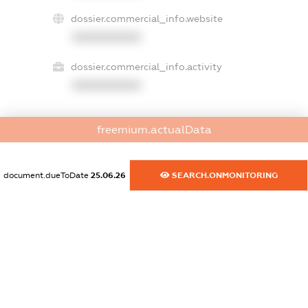
dossier.commercial_info.website
XXXXXXXXXX
dossier.commercial_info.activity
XXXXXXXXXX
freemium.actualData
freemium.exampleText_1
freemium.exampleText_2
freemium.anonymousPerSearch2
document.dueToDate
25.06.26
SEARCH.ONMONITORING
FREEMIUM.DETAILS
FREEMIUM.REGISTER