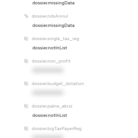
dossier.missingData
dossier.ndsAnnul
dossier.missingData
dossier.single_tax_reg
dossier.notInList
dossier.non_profit
XXXXXXXXXX
dossier.budget_dotation
XXXXXXXXXX
dossier.palne_akciz
dossier.notInList
dossier.bigTaxPayerReg
XXXXXXXXXX