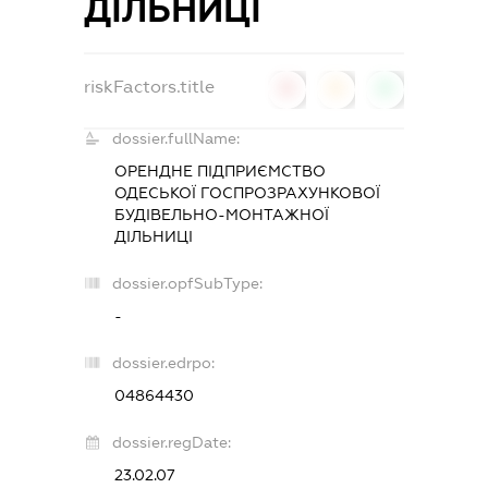
ДІЛЬНИЦІ
riskFactors.title
0
0
0
dossier.fullName:
ОРЕНДНЕ ПІДПРИЄМСТВО
ОДЕСЬКОЇ ГОСПРОЗРАХУНКОВОЇ
БУДІВЕЛЬНО-МОНТАЖНОЇ
ДІЛЬНИЦІ
dossier.opfSubType:
-
dossier.edrpo:
04864430
dossier.regDate:
23.02.07