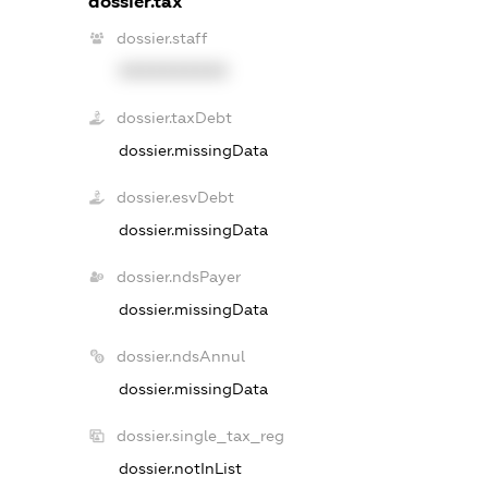
dossier.tax
dossier.staff
XXXXXXXXXX
dossier.taxDebt
dossier.missingData
dossier.esvDebt
dossier.missingData
dossier.ndsPayer
dossier.missingData
dossier.ndsAnnul
dossier.missingData
dossier.single_tax_reg
dossier.notInList