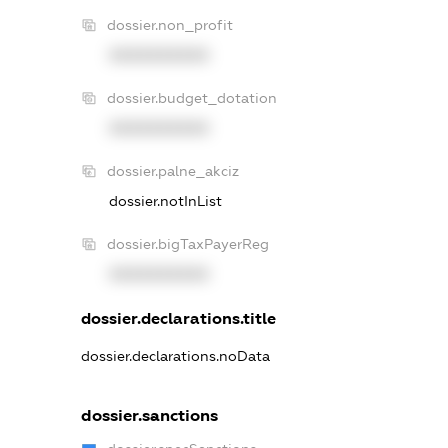
dossier.non_profit
XXXXXXXXXX
dossier.budget_dotation
XXXXXXXXXX
dossier.palne_akciz
dossier.notInList
dossier.bigTaxPayerReg
XXXXXXXXXX
dossier.declarations.title
dossier.declarations.noData
dossier.sanctions