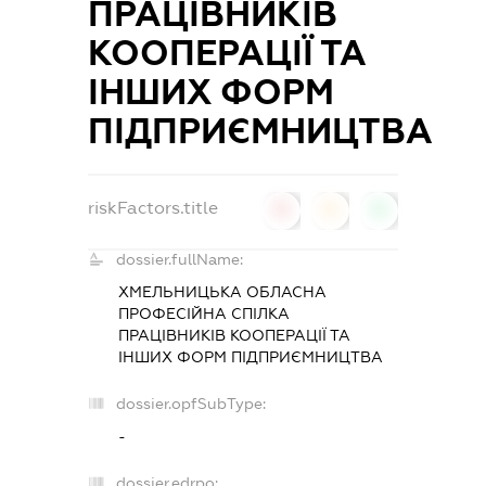
ПРАЦІВНИКІВ
КООПЕРАЦІЇ ТА
ІНШИХ ФОРМ
ПІДПРИЄМНИЦТВА
riskFactors.title
0
0
0
dossier.fullName:
ХМЕЛЬНИЦЬКА ОБЛАСНА
ПРОФЕСІЙНА СПІЛКА
ПРАЦІВНИКІВ КООПЕРАЦІЇ ТА
ІНШИХ ФОРМ ПІДПРИЄМНИЦТВА
dossier.opfSubType:
-
dossier.edrpo: