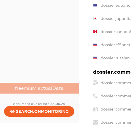
dossier.euSanc
dossier.japanS
dossier.canada
dossier.rfSanct
dossier.russian
dossier.comme
dossier.commer
freemium.actualData
dossier.commer
document.dueToDate
28.06.25
dossier.commer
SEARCH.ONMONITORING
dossier.commer