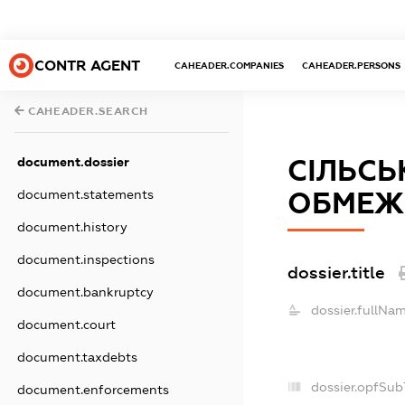
CONTR AGENT
CAHEADER.COMPANIES
CAHEADER.PERSONS
CAHEADER.SEARCH
document.dossier
СІЛЬСЬ
document.statements
ОБМЕЖ
document.history
document.inspections
dossier.title
document.bankruptcy
dossier.fullNam
document.court
document.taxdebts
dossier.opfSub
document.enforcements