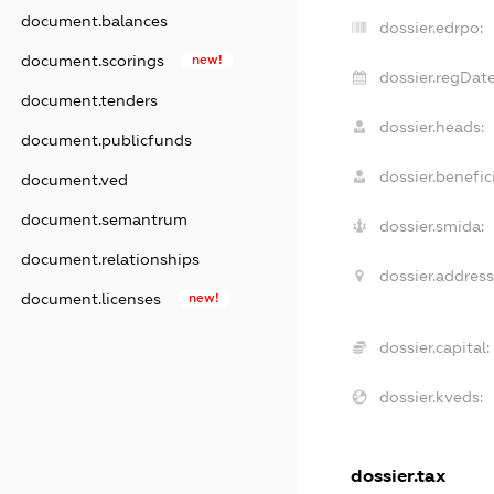
document.balances
dossier.edrpo:
document.scorings
new!
dossier.regDate
document.tenders
dossier.heads:
document.publicfunds
dossier.benefici
document.ved
document.semantrum
dossier.smida:
document.relationships
dossier.address
document.licenses
new!
dossier.capital:
dossier.kveds:
dossier.tax