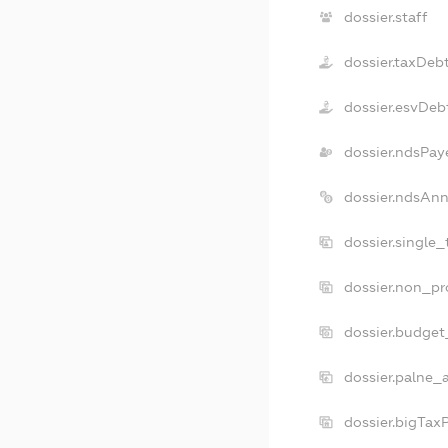
dossier.staff
dossier.taxDeb
dossier.esvDeb
dossier.ndsPay
dossier.ndsAnn
dossier.single
dossier.non_pr
dossier.budget
dossier.palne_
dossier.bigTax