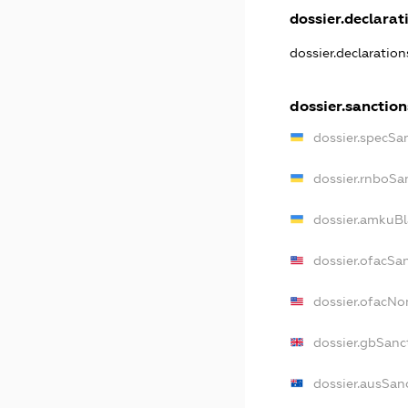
dossier.declarati
dossier.declaratio
dossier.sanction
dossier.specSa
dossier.rnboSa
dossier.amkuBl
dossier.ofacSa
dossier.ofacN
dossier.gbSanc
dossier.ausSan