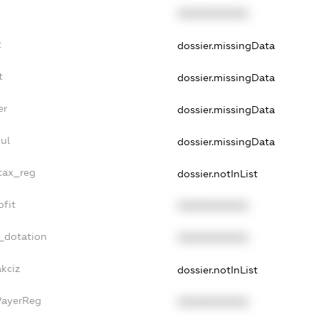
XXXXXXXXXX
t
dossier.missingData
t
dossier.missingData
er
dossier.missingData
ul
dossier.missingData
_tax_reg
dossier.notInList
ofit
XXXXXXXXXX
_dotation
XXXXXXXXXX
akciz
dossier.notInList
PayerReg
XXXXXXXXXX