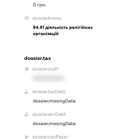
0 грн.
dossier.kveds:
94.91
діяльність релігійних
організацій
dossier.tax
dossier.staff
XXXXXXXXXX
dossier.taxDebt
dossier.missingData
dossier.esvDebt
dossier.missingData
dossier.ndsPayer