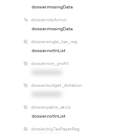
dossier.missingData
dossier.ndsAnnul
dossier.missingData
dossier.single_tax_reg
dossier.notInList
dossier.non_profit
XXXXXXXXXX
dossier.budget_dotation
XXXXXXXXXX
dossier.palne_akciz
dossier.notInList
dossier.bigTaxPayerReg