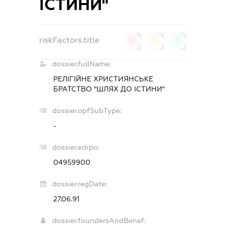
ІСТИНИ"
riskFactors.title
0
0
0
dossier.fullName:
РЕЛІГІЙНЕ ХРИСТИЯНСЬКЕ
БРАТСТВО "ШЛЯХ ДО ІСТИНИ"
dossier.opfSubType:
-
dossier.edrpo:
04959900
dossier.regDate:
27.06.91
dossier.foundersAndBenef: