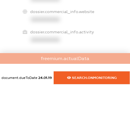
dossier.commercial_info.website
XXXXXXXXXX
dossier.commercial_info.activity
XXXXXXXXXX
freemium.actualData
freemium.exampleText_1
freemium.exampleText_2
freemium.anonymousPerSearch2
document.dueToDate
24.01.19
SEARCH.ONMONITORING
FREEMIUM.DETAILS
FREEMIUM.REGISTER