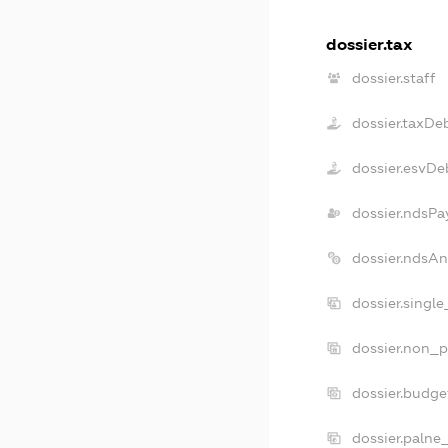
dossier.tax
dossier.staff
dossier.taxDe
dossier.esvDe
dossier.ndsPa
dossier.ndsAn
dossier.singl
dossier.non_p
dossier.budge
dossier.palne