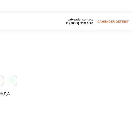
caHeader.contact
CAHEADER.GETTEST
0 (800) 210 102
0
0
РАДА