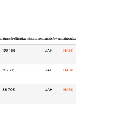
ns.personStatus
dossier.declarations.amount
dossier.declarations.currency
dossier.declarations.source
139 188
UAH
НАЗК
107 211
UAH
НАЗК
88 705
UAH
НАЗК