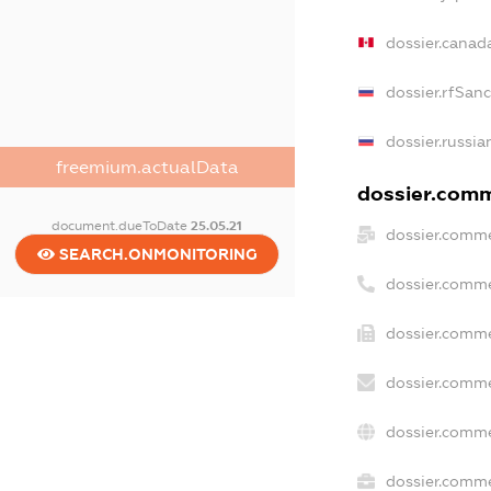
dossier.canad
dossier.rfSan
dossier.russia
freemium.actualData
dossier.comme
document.dueToDate
25.05.21
dossier.comme
SEARCH.ONMONITORING
dossier.comme
dossier.comme
dossier.comme
dossier.comme
dossier.commer