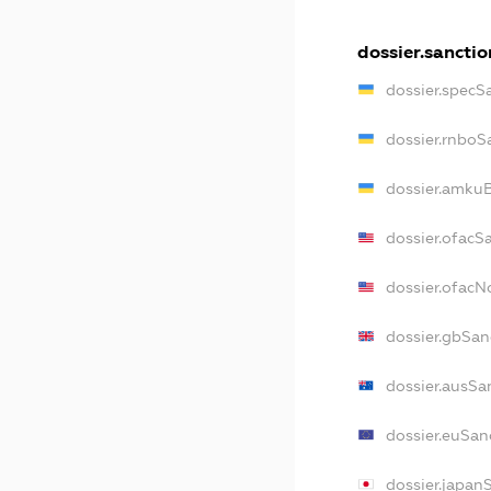
dossier.sanctio
dossier.specS
dossier.rnboS
dossier.amkuB
dossier.ofacS
dossier.ofac
dossier.gbSan
dossier.ausSa
dossier.euSan
dossier.japan