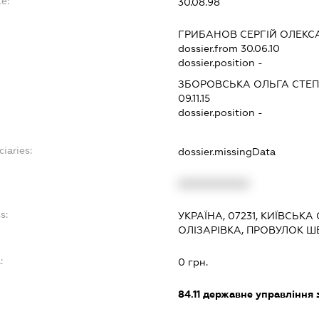
e:
30.08.98
ГРИБАНОВ СЕРГІЙ ОЛЕК
dossier.from 30.06.10
dossier.position -
ЗБОРОВСЬКА ОЛЬГА СТЕ
09.11.15
dossier.position -
iaries:
dossier.missingData
XXXXXXXXXX
s:
УКРАЇНА, 07231, КИЇВСЬКА
ОЛІЗАРІВКА, ПРОВУЛОК Ш
:
0 грн.
84.11
державне управління 