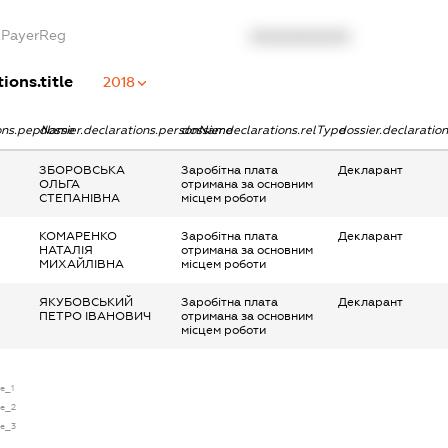
xPayerReg
XXXXXXXXXX
ions.title
2018
ions.pepName
dossier.declarations.personName
dossier.declarations.relType
dossier.declaratio
ЗБОРОВСЬКА
Заробітна плата
Декларант
ОЛЬГА
отримана за основним
СТЕПАНІВНА
місцем роботи
КОМАРЕНКО
Заробітна плата
Декларант
НАТАЛІЯ
отримана за основним
МИХАЙЛІВНА
місцем роботи
ЯКУБОВСЬКИЙ
Заробітна плата
Декларант
ПЕТРО ІВАНОВИЧ
отримана за основним
місцем роботи
se_1
se_2
se_3