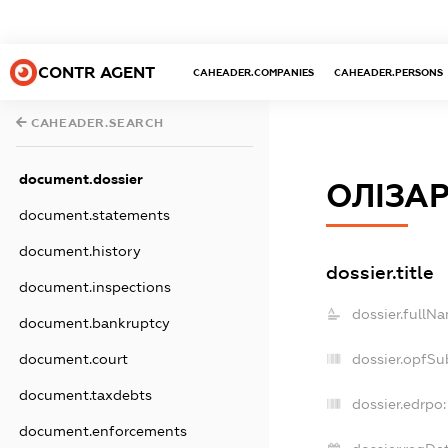
CONTR AGENT
CAHEADER.COMPANIES
CAHEADER.PERSONS
CAHEADER.SEARCH
document.dossier
ОЛІЗАР
document.statements
document.history
dossier.title
document.inspections
dossier.fullNa
document.bankruptcy
dossier.opfSu
document.court
document.taxdebts
dossier.edrpo:
document.enforcements