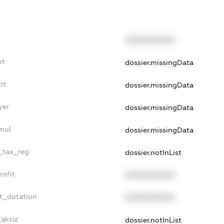
XXXXXXXXXX
bt
dossier.missingData
bt
dossier.missingData
yer
dossier.missingData
nul
dossier.missingData
e_tax_reg
dossier.notInList
rofit
XXXXXXXXXX
t_dotation
XXXXXXXXXX
_akciz
dossier.notInList