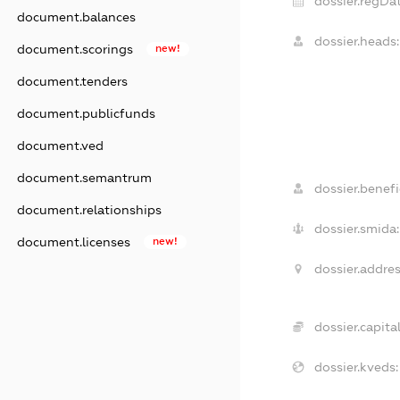
dossier.regDat
document.balances
dossier.heads:
document.scorings
new!
document.tenders
document.publicfunds
document.ved
document.semantrum
dossier.benefic
document.relationships
dossier.smida:
document.licenses
new!
dossier.addres
dossier.capital
dossier.kveds: