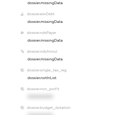
dossier.missingData
dossier.esvDebt
dossier.missingData
dossier.ndsPayer
dossier.missingData
dossier.ndsAnnul
dossier.missingData
dossier.single_tax_reg
dossier.notInList
dossier.non_profit
XXXXXXXXXX
dossier.budget_dotation