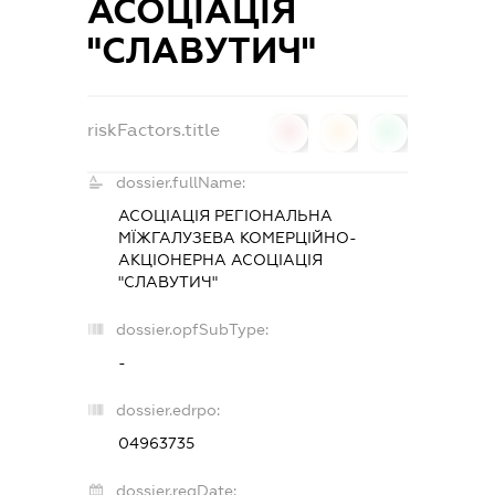
АСОЦІАЦІЯ
"СЛАВУТИЧ"
riskFactors.title
0
0
0
dossier.fullName:
АСОЦІАЦІЯ
РЕГІОНАЛЬНА
МЇЖГАЛУЗЕВА КОМЕРЦІЙНО-
АКЦІОНЕРНА АСОЦІАЦІЯ
"СЛАВУТИЧ"
dossier.opfSubType:
-
dossier.edrpo:
04963735
dossier.regDate: