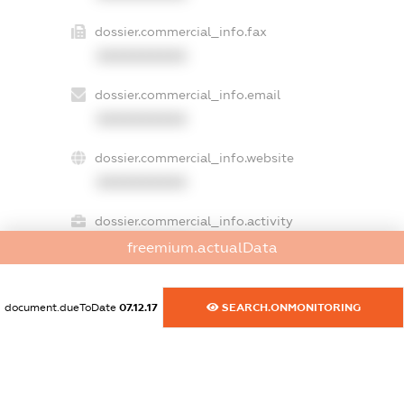
dossier.commercial_info.fax
XXXXXXXXXX
dossier.commercial_info.email
XXXXXXXXXX
dossier.commercial_info.website
XXXXXXXXXX
dossier.commercial_info.activity
XXXXXXXXXX
freemium.actualData
document.dueToDate
07.12.17
SEARCH.ONMONITORING
freemium.exampleText_1
freemium.exampleText_2
freemium.anonymousPerSearch2
FREEMIUM.DETAILS