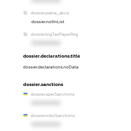
XXXXXXXXXX
dossier.palne_akciz
dossier.notInList
dossier.bigTaxPayerReg
XXXXXXXXXX
dossier.declarations.title
dossier.declarations.noData
dossier.sanctions
dossier.specSanctions
XXXXXXXXXX
dossier.rnboSanctions
XXXXXXXXXX