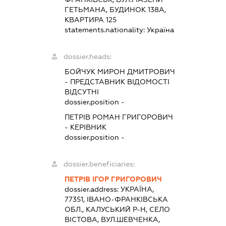
ГЕТЬМАНА, БУДИНОК 138А,
КВАРТИРА 125
statements.nationality:
Україна
dossier.heads:
БОЙЧУК МИРОН ДМИТРОВИЧ
-
ПРЕДСТАВНИК
ВІДОМОСТІ
ВІДСУТНІ
dossier.position -
ПЕТРІВ РОМАН ГРИГОРОВИЧ
-
КЕРІВНИК
dossier.position -
dossier.beneficiaries:
ПЕТРІВ ІГОР ГРИГОРОВИЧ
dossier.address:
УКРАЇНА,
77351, ІВАНО-ФРАНКІВСЬКА
ОБЛ., КАЛУСЬКИЙ Р-Н, СЕЛО
ВІСТОВА, ВУЛ.ШЕВЧЕНКА,