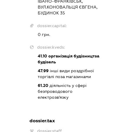
ІВАНО-ФРАНКІВСЬК,
ВУЛ.КОНОВАЛЬЦЯ ЄВГЕНА,
БУДИНОК 35
dossier.capital:
0 грн.
dossier.kveds:
41.10
організація будівництва
будівель
47.99
інші види роздрібної
торгівлі поза магазинами
61.20
діяльність у сфері
безпроводового
електрозв'язку
dossier.tax
dossier.staff