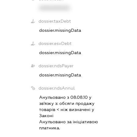
XXXXXXXXXX
dossier.taxDebt
dossier.missingData
dossier.esvDebt
dossier.missingData
dossier.ndsPayer
dossier.missingData
dossier.ndsAnnul
Анульовано з 08.08.10 у
зв'язку з:
обсяги продажу
товарiв < нiж визначенi у
Законi
Анульовано за iнiцiативою
платника.