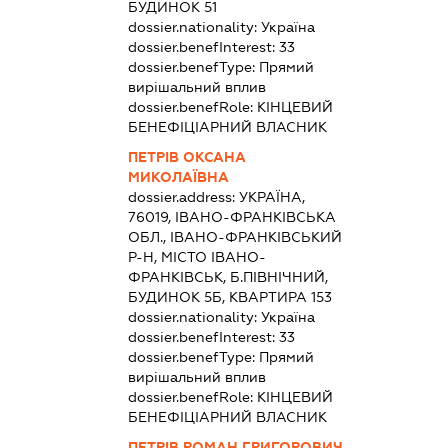
БУДИНОК 51
dossier.nationality:
Україна
dossier.benefInterest:
33
dossier.benefType:
Прямий
вирішальний вплив
dossier.benefRole:
КІНЦЕВИЙ
БЕНЕФІЦІАРНИЙ ВЛАСНИК
ПЕТРІВ ОКСАНА
МИКОЛАЇВНА
dossier.address:
УКРАЇНА,
76019, ІВАНО-ФРАНКІВСЬКА
ОБЛ., ІВАНО-ФРАНКІВСЬКИЙ
Р-Н, МІСТО ІВАНО-
ФРАНКІВСЬК, Б.ПІВНІЧНИЙ,
БУДИНОК 5Б, КВАРТИРА 153
dossier.nationality:
Україна
dossier.benefInterest:
33
dossier.benefType:
Прямий
вирішальний вплив
dossier.benefRole:
КІНЦЕВИЙ
БЕНЕФІЦІАРНИЙ ВЛАСНИК
ПЕТРІВ РОМАН ГРИГОРОВИЧ