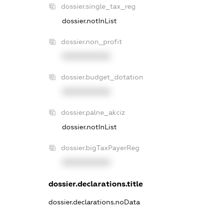
dossier.single_tax_reg
dossier.notInList
dossier.non_profit
XXXXXXXXXX
dossier.budget_dotation
XXXXXXXXXX
dossier.palne_akciz
dossier.notInList
dossier.bigTaxPayerReg
XXXXXXXXXX
dossier.declarations.title
dossier.declarations.noData