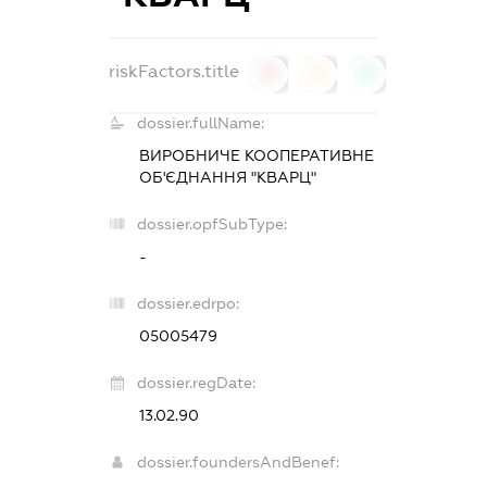
riskFactors.title
0
0
0
dossier.fullName:
ВИРОБНИЧЕ КООПЕРАТИВНЕ
ОБ'ЄДНАННЯ "КВАРЦ"
dossier.opfSubType:
-
dossier.edrpo:
05005479
dossier.regDate:
13.02.90
dossier.foundersAndBenef: