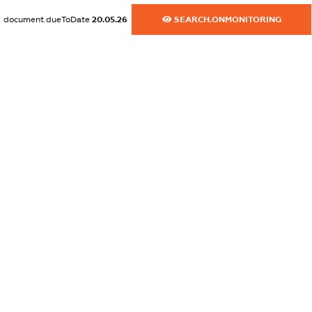
document.dueToDate
20.05.26
SEARCH.ONMONITORING
dossier.commercial_info.title
dossier.commercial_info.postal_address
XXXXXXXXXX
dossier.commercial_info.phone
XXXXXXXXXX
dossier.commercial_info.fax
XXXXXXXXXX
dossier.commercial_info.email
XXXXXXXXXX
dossier.commercial_info.website
XXXXXXXXXX
dossier.commercial_info.activity