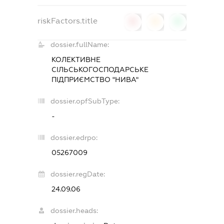
riskFactors.title
0
0
0
dossier.fullName:
КОЛЕКТИВНЕ
СІЛЬСЬКОГОСПОДАРСЬКЕ
ПІДПРИЄМСТВО "НИВА"
dossier.opfSubType:
-
dossier.edrpo:
05267009
dossier.regDate:
24.09.06
dossier.heads: