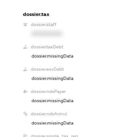
dossier.tax
dossier.staff
XXXXXXXXXX
dossier.taxDebt
dossier.missingData
dossier.esvDebt
dossier.missingData
dossier.ndsPayer
dossier.missingData
dossier.ndsAnnul
dossier.missingData
dossier.single_tax_reg