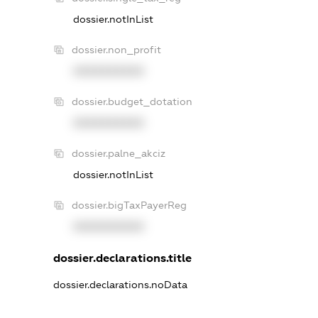
dossier.notInList
dossier.non_profit
XXXXXXXXXX
dossier.budget_dotation
XXXXXXXXXX
dossier.palne_akciz
dossier.notInList
dossier.bigTaxPayerReg
XXXXXXXXXX
dossier.declarations.title
dossier.declarations.noData