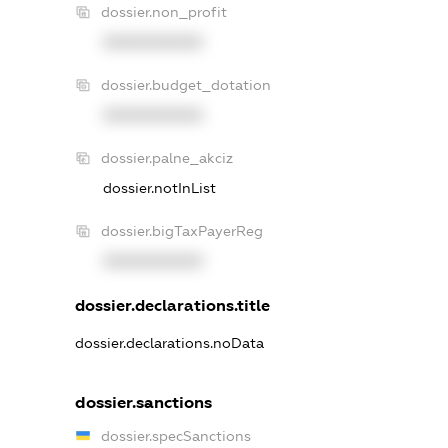
dossier.non_profit
XXXXXXXXXX
dossier.budget_dotation
XXXXXXXXXX
dossier.palne_akciz
dossier.notInList
dossier.bigTaxPayerReg
XXXXXXXXXX
dossier.declarations.title
dossier.declarations.noData
dossier.sanctions
dossier.specSanctions