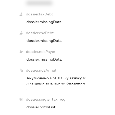
XXXXXXXXXX
dossier.taxDebt
dossier.missingData
dossier.esvDebt
dossier.missingData
dossier.ndsPayer
dossier.missingData
dossier.ndsAnnul
Анульовано з 31.01.05 у зв'язку з:
лiквiдацiя за власним бажанням
.
dossier.single_tax_reg
dossier.notInList