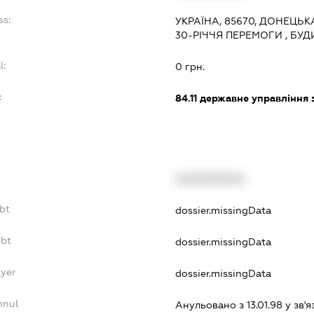
ss:
УКРАЇНА, 85670, ДОНЕЦЬК
30-РІЧЧЯ ПЕРЕМОГИ , БУД
l:
0 грн.
:
84.11
державне управління 
XXXXXXXXXX
bt
dossier.missingData
ebt
dossier.missingData
ayer
dossier.missingData
nnul
Анульовано з 13.01.98 у зв'я