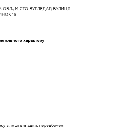
А ОБЛ., МІСТО ВУГЛЕДАР, ВУЛИЦЯ
ИНОК 16
загального характеру
зку з:
iншi випадки, передбаченi