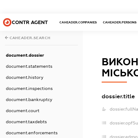
CONTR AGENT
CAHEADER.COMPANIES
CAHEADER.PERSONS
CAHEADER.SEARCH
document.dossier
ВИКОН
document.statements
МІСЬК
document.history
document.inspections
dossier.title
document.bankruptcy
dossier.fullN
document.court
document.taxdebts
dossier.opfS
document.enforcements
dossier.edrpo