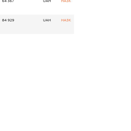
64 367
UAH
НАЗК
84 929
UAH
НАЗК