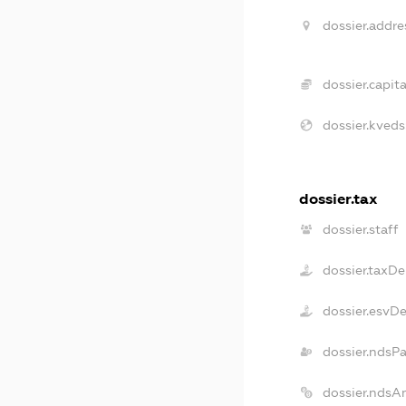
dossier.addre
dossier.capita
dossier.kveds
dossier.tax
dossier.staff
dossier.taxDe
dossier.esvD
dossier.ndsP
dossier.ndsA