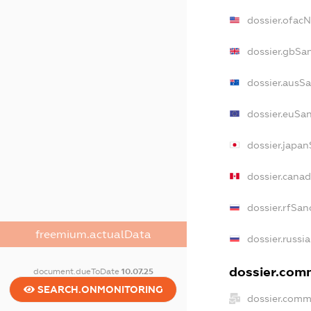
dossier.ofac
dossier.gbSa
dossier.ausS
dossier.euSa
dossier.japa
dossier.cana
dossier.rfSan
freemium.actualData
dossier.russi
dossier.comm
document.dueToDate
10.07.25
SEARCH.ONMONITORING
dossier.comm