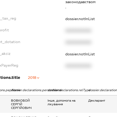
законодавством
.
e_tax_reg
dossier.notInList
rofit
XXXXXXXXXX
et_dotation
XXXXXXXXXX
_akciz
dossier.notInList
axPayerReg
XXXXXXXXXX
tions.title
2018
tions.pepName
dossier.declarations.personName
dossier.declarations.relType
dossier.declaratio
ВОВКОБОЙ
Інше, допомога на
Декларант
СЕРГІЙ
лікування
СЕРГІЙОВИЧ