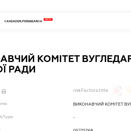
BETA
CAHEADER.PERSSEARCH
АВЧИЙ КОМІТЕТ ВУГЛЕДА
ОЇ РАДИ
riskFactors.title
0
ame:
ВИКОНАВЧИЙ КОМІТЕТ ВУ
ubType:
-
:
05275768