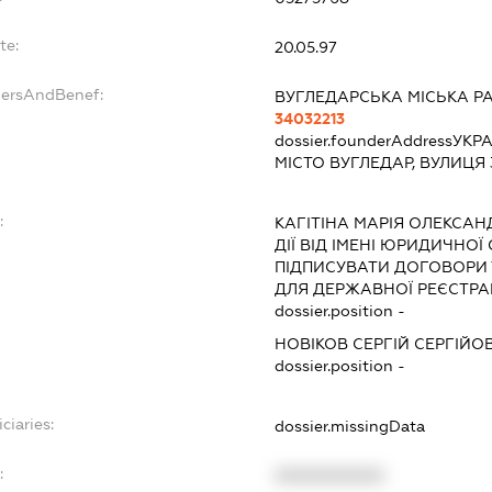
te:
20.05.97
dersAndBenef:
ВУГЛЕДАРСЬКА МІСЬКА Р
34032213
dossier.founderAddress
УКРА
МІСТО ВУГЛЕДАР, ВУЛИЦЯ 
:
КАГІТІНА МАРІЯ ОЛЕКСАН
ДІЇ ВІД ІМЕНІ ЮРИДИЧНОЇ
ПІДПИСУВАТИ ДОГОВОРИ
ДЛЯ ДЕРЖАВНОЇ РЕЄСТРАЦ
dossier.position -
НОВІКОВ СЕРГІЙ СЕРГІЙО
dossier.position -
ciaries:
dossier.missingData
:
XXXXXXXXXX