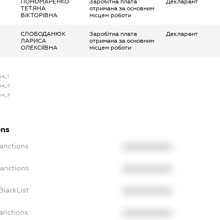
ПОНОМАРЕНКО
Заробітна плата
Декларант
ТЕТЯНА
отримана за основним
ВІКТОРІВНА
місцем роботи
СЛОБОДАНЮК
Заробітна плата
Декларант
ЛАРИСА
отримана за основним
ОЛЕКСІЇВНА
місцем роботи
nse_1
nse_2
nse_3
ons
Sanctions
XXXXXXXXXX
Sanctions
XXXXXXXXXX
BlackList
XXXXXXXXXX
Sanctions
XXXXXXXXXX