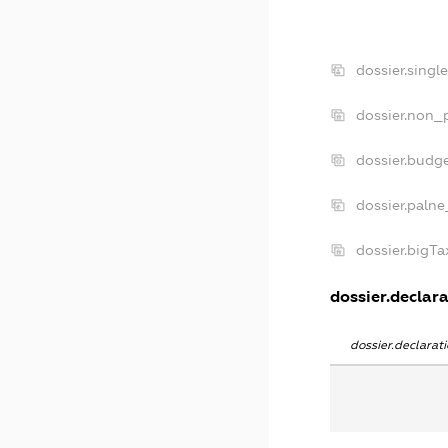
dossier.singl
dossier.non_p
dossier.budg
dossier.palne
dossier.bigT
dossier.declara
dossier.declara