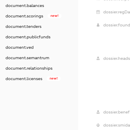
document.balances
dossier.regDa
document.scorings
new!
dossier.foun
document.tenders
document.publicfunds
document.ved
document.semantrum
dossier.heads
document.relationships
document.licenses
new!
dossier.benefi
dossier.smida