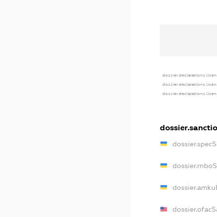
dossier.declarations.lice
dossier.declarations.lice
dossier.declarations.lice
dossier.sancti
dossier.spec
dossier.rnbo
dossier.amku
dossier.ofac