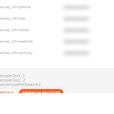
ercial_info.phone
XXXXXXXXXX
rcial_info.fax
XXXXXXXXXX
ercial_info.email
XXXXXXXXXX
ercial_info.website
XXXXXXXXXX
rcial_info.activity
XXXXXXXXXX
ampleText_1
xampleText_2
nonymousPerSearch2
DETAILS
FREEMIUM.REGISTER