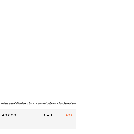
ns.personStatus
dossier.declarations.amount
dossier.declarations.currency
dossier.declarations.source
40 000
UAH
НАЗК