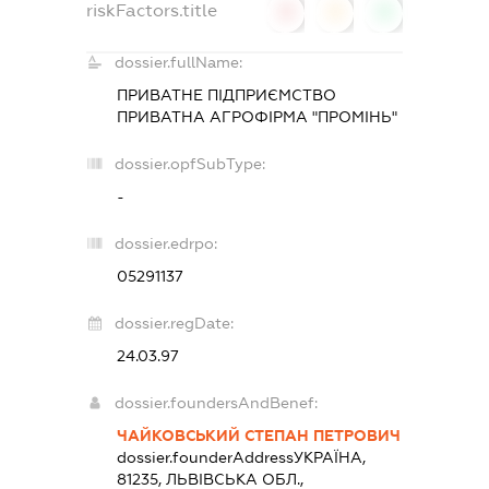
riskFactors.title
0
0
0
dossier.fullName:
ПРИВАТНЕ ПІДПРИЄМСТВО
ПРИВАТНА АГРОФІРМА "ПРОМІНЬ"
dossier.opfSubType:
-
dossier.edrpo:
05291137
dossier.regDate:
24.03.97
dossier.foundersAndBenef:
ЧАЙКОВСЬКИЙ СТЕПАН ПЕТРОВИЧ
dossier.founderAddress
УКРАЇНА,
81235, ЛЬВІВСЬКА ОБЛ.,