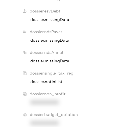
dossier.esvDebt
dossier.missingData
dossier.ndsPayer
dossier.missingData
dossier.ndsAnnul
dossier.missingData
dossier.single_tax_reg
dossier.notInList
dossier.non_profit
XXXXXXXXXX
dossier.budget_dotation
XXXXXXXXXX