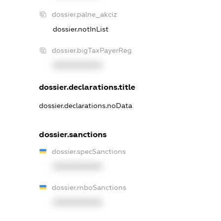
dossier.palne_akciz
dossier.notInList
dossier.bigTaxPayerReg
XXXXXXXXXX
dossier.declarations.title
dossier.declarations.noData
dossier.sanctions
dossier.specSanctions
XXXXXXXXXX
dossier.rnboSanctions
XXXXXXXXXX