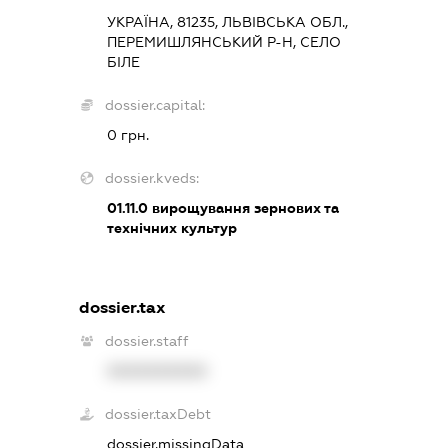
УКРАЇНА, 81235, ЛЬВІВСЬКА ОБЛ.,
ПЕРЕМИШЛЯНСЬКИЙ Р-Н, СЕЛО
БІЛЕ
dossier.capital:
0 грн.
dossier.kveds:
01.11.0
вирощування зернових та
технічних культур
dossier.tax
dossier.staff
XXXXXXXXXX
dossier.taxDebt
dossier.missingData