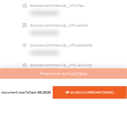
dossier.commercial_info.fax
XXXXXXXXXX
dossier.commercial_info.email
XXXXXXXXXX
dossier.commercial_info.website
XXXXXXXXXX
dossier.commercial_info.activity
XXXXXXXXXX
freemium.actualData
document.dueToDate
05.07.25
SEARCH.ONMONITORING
freemium.exampleText_1
freemium.exampleText_2
freemium.anonymousPerSearch2
FREEMIUM.DETAILS
FREEMIUM.REGISTER