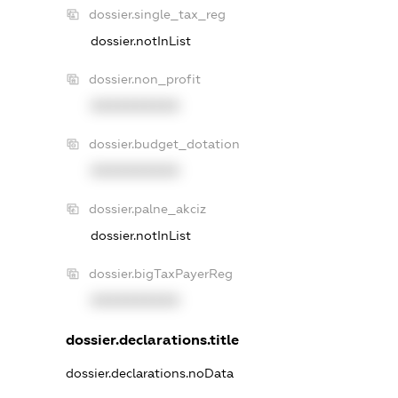
dossier.single_tax_reg
dossier.notInList
dossier.non_profit
XXXXXXXXXX
dossier.budget_dotation
XXXXXXXXXX
dossier.palne_akciz
dossier.notInList
dossier.bigTaxPayerReg
XXXXXXXXXX
dossier.declarations.title
dossier.declarations.noData