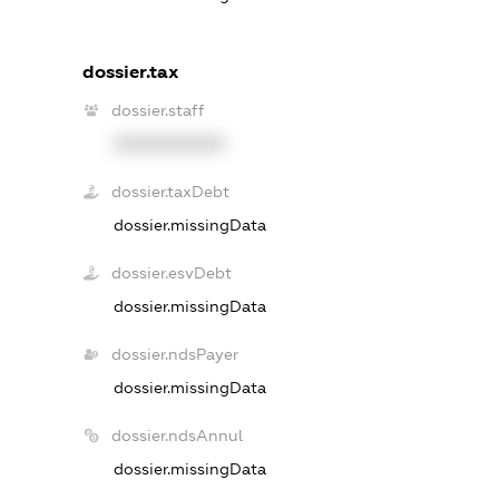
dossier.tax
dossier.staff
XXXXXXXXXX
dossier.taxDebt
dossier.missingData
dossier.esvDebt
dossier.missingData
dossier.ndsPayer
dossier.missingData
dossier.ndsAnnul
dossier.missingData