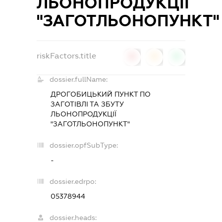
ЛЬОНОПРОДУКЦІЇ
"ЗАГОТЛЬОНОПУНКТ"
riskFactors.title
0
0
0
dossier.fullName:
ДРОГОБИЦЬКИЙ ПУНКТ ПО
ЗАГОТІВЛІ ТА ЗБУТУ
ЛЬОНОПРОДУКЦІЇ
"ЗАГОТЛЬОНОПУНКТ"
dossier.opfSubType:
-
dossier.edrpo:
05378944
dossier.heads: