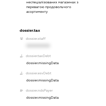
неспеціалізованих магазинах з
перевагою продовольчого
асортименту
dossier.tax
dossier.staff
XXXXXXXXXX
dossier.taxDebt
dossier.missingData
dossier.esvDebt
dossier.missingData
dossier.ndsPayer
dossier.missingData