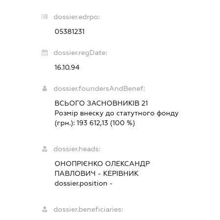
dossier.edrpo:
05381231
dossier.regDate:
16.10.94
dossier.foundersAndBenef:
ВСЬОГО ЗАСНОВНИКІВ 21
Розмір внеску до статутного фонду
(грн.):
193 612,13
(100 %)
dossier.heads:
ОНОПРІЄНКО ОЛЕКСАНДР
ПАВЛОВИЧ
-
КЕРІВНИК
dossier.position -
dossier.beneficiaries: