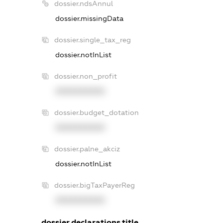
dossier.ndsAnnul
dossier.missingData
dossier.single_tax_reg
dossier.notInList
dossier.non_profit
XXXXXXXXXX
dossier.budget_dotation
XXXXXXXXXX
dossier.palne_akciz
dossier.notInList
dossier.bigTaxPayerReg
XXXXXXXXXX
dossier.declarations.title