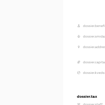
dossier.benefi
dossier.smida
dossier.addres
dossier.capital
dossier.kveds:
dossier.tax
dossier.staff