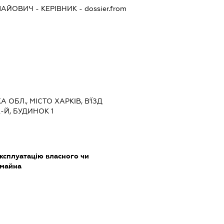
ЛАЙОВИЧ
-
КЕРІВНИК
- dossier.from
А ОБЛ., МІСТО ХАРКІВ, В'ЇЗД
Й, БУДИНОК 1
ксплуатацію власного чи
 майна