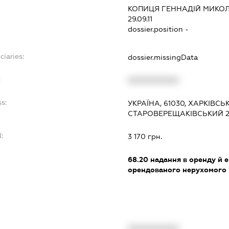
КОПИЦЯ ГЕННАДІЙ МИКО
29.09.11
dossier.position -
ciaries:
dossier.missingData
:
XXXXXXXXXX
s:
УКРАЇНА, 61030, ХАРКІВСЬК
СТАРОВЕРЕЩАКІВСЬКИЙ 2-
:
3 170 грн.
68.20
надання в оренду й е
орендованого нерухомого
XXXXXXXXXX