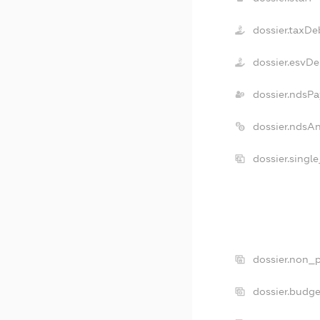
dossier.taxDe
dossier.esvDe
dossier.ndsPa
dossier.ndsA
dossier.singl
dossier.non_p
dossier.budg