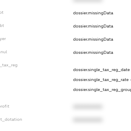
bt
dossier.missingData
bt
dossier.missingData
yer
dossier.missingData
nnul
dossier.missingData
e_tax_reg
dossier.single_tax_reg_date -
dossier.single_tax_reg_rate 
dossier.single_tax_reg_grou
rofit
XXXXXXXXXX
et_dotation
XXXXXXXXXX