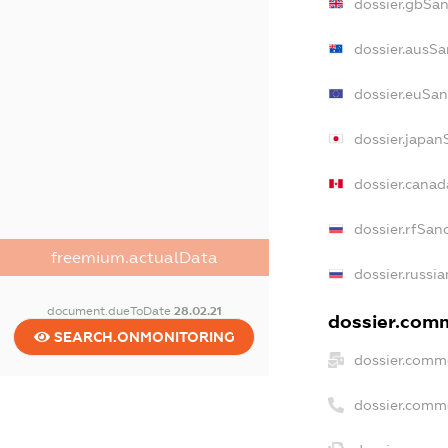
dossier.gbSan
dossier.ausSa
dossier.euSan
dossier.japan
dossier.cana
dossier.rfSan
freemium.actualData
dossier.russi
document.dueToDate
28.02.21
dossier.comm
SEARCH.ONMONITORING
dossier.comme
dossier.comm