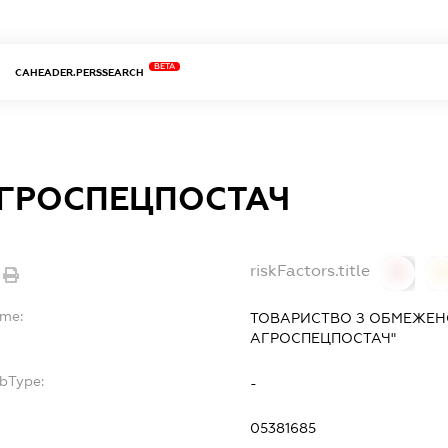
BETA
CAHEADER.PERSSEARCH
АГРОСПЕЦПОСТАЧ
riskFactors.title
0
ame:
ТОВАРИСТВО З ОБМЕЖЕНО
АГРОСПЕЦПОСТАЧ"
ubType:
-
05381685