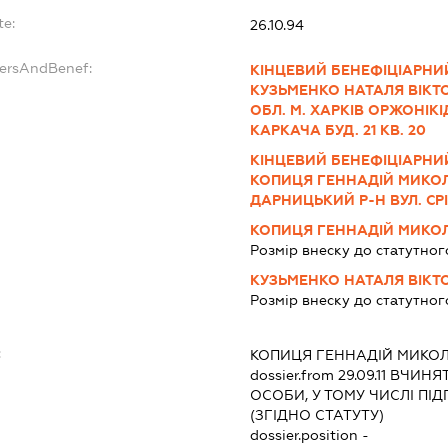
te:
26.10.94
dersAndBenef:
КІНЦЕВИЙ БЕНЕФІЦІАРНИЙ
КУЗЬМЕНКО НАТАЛЯ ВІКТО
ОБЛ. М. ХАРКІВ ОРЖОНІКІ
КАРКАЧА БУД. 21 КВ. 20
КІНЦЕВИЙ БЕНЕФІЦІАРНИЙ
КОПИЦЯ ГЕННАДІЙ МИКОЛА
ДАРНИЦЬКИЙ Р-Н ВУЛ. СРІ
КОПИЦЯ ГЕННАДІЙ МИКО
Розмір внеску до статутног
КУЗЬМЕНКО НАТАЛЯ ВІКТ
Розмір внеску до статутног
:
КОПИЦЯ ГЕННАДІЙ МИКО
dossier.from 29.09.11
ВЧИНЯТИ
ОСОБИ, У ТОМУ ЧИСЛІ П
(ЗГІДНО СТАТУТУ)
dossier.position -