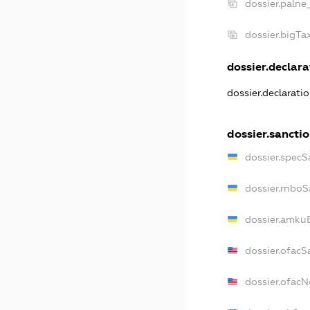
dossier.palne
dossier.bigT
dossier.declarat
dossier.declarati
dossier.sancti
dossier.specS
dossier.rnboS
dossier.amkuB
dossier.ofacS
dossier.ofac