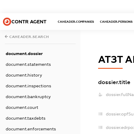
CONTR AGENT
CAHEADER.COMPANIES
CAHEADER.PERSONS
CAHEADER.SEARCH
document.dossier
АТЗТ 
document.statements
document.history
dossier.title
document.inspections
dossier.fullN
document.bankruptcy
document.court
dossier.opfS
document.taxdebts
dossier.edrpo:
document.enforcements