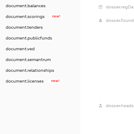
document.balances
dossier.regDa
document.scorings
new!
dossier.foun
document.tenders
document.publicfunds
document.ved
document.semantrum
document.relationships
document.licenses
new!
dossier.heads