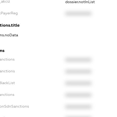
_akciz
dossier.notInList
axPayerReg
XXXXXXXXXX
ions.title
ons.noData
ons
anctions
XXXXXXXXXX
anctions
XXXXXXXXXX
lackList
XXXXXXXXXX
anctions
XXXXXXXXXX
NonSdnSanctions
XXXXXXXXXX