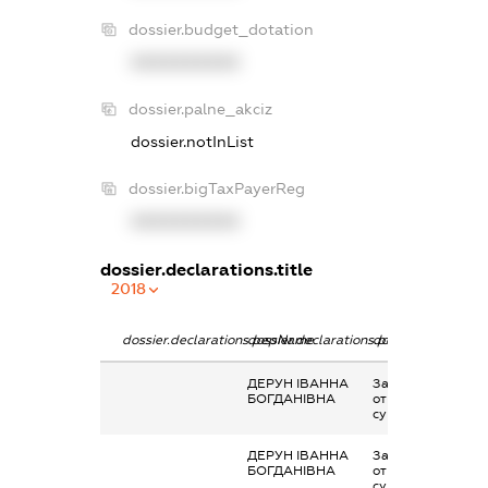
dossier.budget_dotation
XXXXXXXXXX
dossier.palne_akciz
dossier.notInList
dossier.bigTaxPayerReg
XXXXXXXXXX
dossier.declarations.title
2018
dossier.declarations.pepName
dossier.declarations.personName
dossier.declaratio
ДЕРУН ІВАННА
Заробітна плата
БОГДАНІВНА
отримана за
сумісництвом
ДЕРУН ІВАННА
Заробітна плата
БОГДАНІВНА
отримана за
сумісництвом