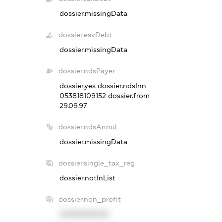
dossier.missingData
dossier.esvDebt
dossier.missingData
dossier.ndsPayer
dossier.yes
dossier.ndsInn
053818109152
dossier.from
29.09.97
dossier.ndsAnnul
dossier.missingData
dossier.single_tax_reg
dossier.notInList
dossier.non_profit
XXXXXXXXXX