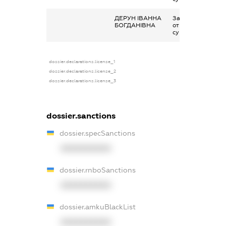
ДЕРУН ІВАННА
Заробітна плата
БОГДАНІВНА
отримана за
сумісництвом
dossier.declarations.license_1
dossier.declarations.license_2
dossier.declarations.license_3
dossier.sanctions
dossier.specSanctions
XXXXXXXXXX
dossier.rnboSanctions
XXXXXXXXXX
dossier.amkuBlackList
XXXXXXXXXX