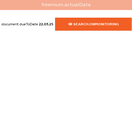
XXXXXXXXXX
freemium.actualData
dossier.commercial_info.email
XXXXXXXXXX
document.dueToDate
22.03.25
SEARCH.ONMONITORING
dossier.commercial_info.website
XXXXXXXXXX
dossier.commercial_info.activity
XXXXXXXXXX
freemium.exampleText_1
freemium.exampleText_2
freemium.anonymousPerSearch2
FREEMIUM.DETAILS
FREEMIUM.REGISTER