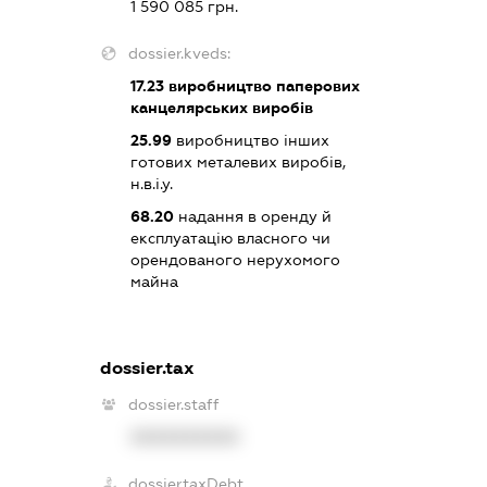
1 590 085 грн.
dossier.kveds:
17.23
виробництво паперових
канцелярських виробів
25.99
виробництво інших
готових металевих виробів,
н.в.і.у.
68.20
надання в оренду й
експлуатацію власного чи
орендованого нерухомого
майна
dossier.tax
dossier.staff
XXXXXXXXXX
dossier.taxDebt