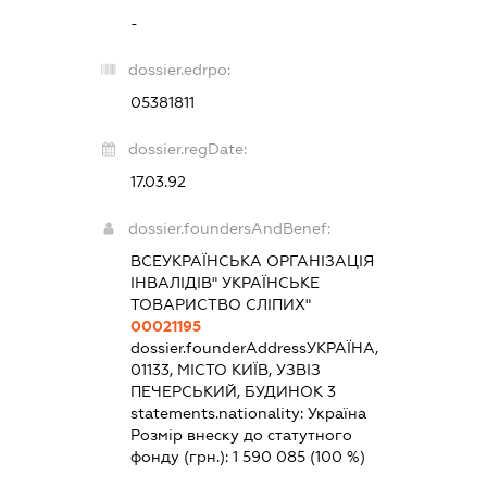
-
dossier.edrpo:
05381811
dossier.regDate:
17.03.92
dossier.foundersAndBenef:
ВСЕУКРАЇНСЬКА ОРГАНІЗАЦІЯ
ІНВАЛІДІВ" УКРАЇНСЬКЕ
ТОВАРИСТВО СЛІПИХ"
00021195
dossier.founderAddress
УКРАЇНА,
01133, МІСТО КИЇВ, УЗВІЗ
ПЕЧЕРСЬКИЙ, БУДИНОК 3
statements.nationality:
Україна
Розмір внеску до статутного
фонду (грн.):
1 590 085
(100 %)