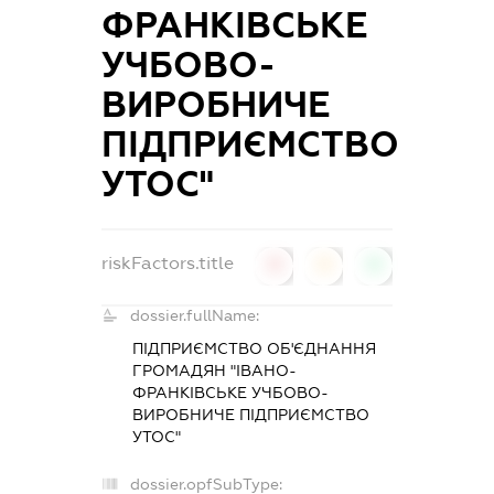
ФРАНКІВСЬКЕ
УЧБОВО-
ВИРОБНИЧЕ
ПІДПРИЄМСТВО
УТОС"
riskFactors.title
0
0
0
dossier.fullName:
ПІДПРИЄМСТВО ОБ'ЄДНАННЯ
ГРОМАДЯН "ІВАНО-
ФРАНКІВСЬКЕ УЧБОВО-
ВИРОБНИЧЕ ПІДПРИЄМСТВО
УТОС"
dossier.opfSubType: