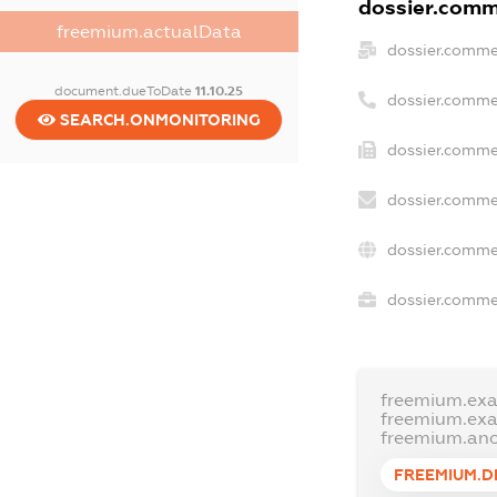
dossier.comme
freemium.actualData
dossier.comme
document.dueToDate
11.10.25
dossier.comme
SEARCH.ONMONITORING
dossier.commer
dossier.comme
dossier.comme
dossier.commer
freemium.ex
freemium.ex
freemium.an
FREEMIUM.D