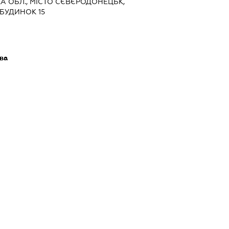
КА ОБЛ., МІСТО СЄВЄРОДОНЕЦЬК,
БУДИНОК 15
ва