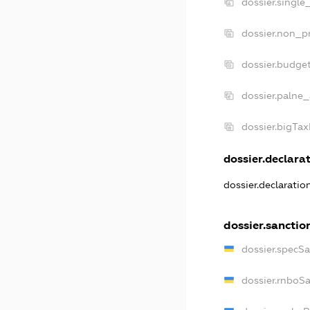
dossier.single
dossier.non_pr
dossier.budge
dossier.palne_
dossier.bigTa
dossier.declarat
dossier.declarati
dossier.sanctio
dossier.specS
dossier.rnboS