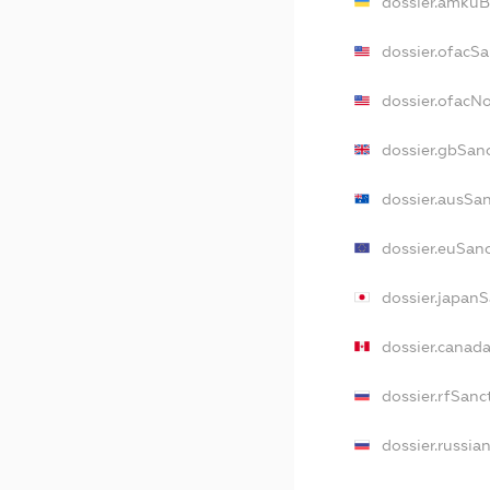
dossier.amkuB
dossier.ofacSa
dossier.ofacN
dossier.gbSan
dossier.ausSa
dossier.euSan
dossier.japan
dossier.canad
dossier.rfSanc
dossier.russia