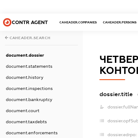
CONTR AGENT
CAHEADER.COMPANIES
CAHEADER.PERSONS
CAHEADER.SEARCH
document.dossier
ЧЕТВЕ
document.statements
КОНТО
document.history
document.inspections
dossier.title
document.bankruptcy
dossier.fullNa
document.court
dossier.opfSu
document.taxdebts
document.enforcements
dossier.edrpo: