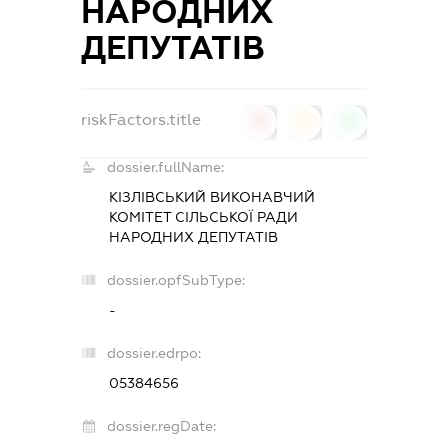
НАРОДНИХ
ДЕПУТАТІВ
riskFactors.title
0
0
0
dossier.fullName:
КІЗЛІВСЬКИЙ ВИКОНАВЧИЙ
КОМІТЕТ СІЛЬСЬКОЇ РАДИ
НАРОДНИХ ДЕПУТАТІВ
dossier.opfSubType:
-
dossier.edrpo:
05384656
dossier.regDate: