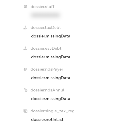
dossier.staff
XXXXXXXXXX
dossier.taxDebt
dossier.missingData
dossier.esvDebt
dossier.missingData
dossier.ndsPayer
dossier.missingData
dossier.ndsAnnul
dossier.missingData
dossier.single_tax_reg
dossier.notInList