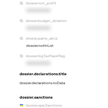
dossier.non_profit
XXXXXXXXXX
dossier.budget_dotation
XXXXXXXXXX
dossier.palne_akciz
dossier.notInList
dossier.bigTaxPayerReg
XXXXXXXXXX
dossier.declarations.title
dossier.declarations.noData
dossier.sanctions
dossier.specSanctions