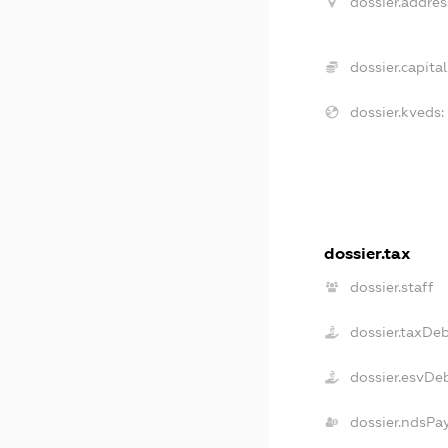
dossier.addres
dossier.capital
dossier.kveds:
dossier.tax
dossier.staff
dossier.taxDe
dossier.esvDe
dossier.ndsPa