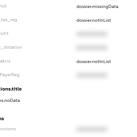
nul
dossier.missingData
_tax_reg
dossier.notInList
ofit
XXXXXXXXXX
t_dotation
XXXXXXXXXX
akciz
dossier.notInList
xPayerReg
XXXXXXXXXX
ions.title
ons.noData
ns
anctions
XXXXXXXXXX