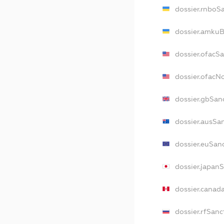
dossier.rnboS
dossier.amkuB
dossier.ofacS
dossier.ofac
dossier.gbSan
dossier.ausSa
dossier.euSan
dossier.japan
dossier.canad
dossier.rfSanc