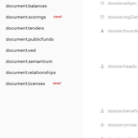
dossier.edrpo:
document.balances
dossier.regDat
document.scorings
new!
document.tenders
dossier.found
document.publicfunds
document.ved
document.semantrum
dossier.heads:
document.relationships
document.licenses
new!
dossier.benefic
dossier.smida: