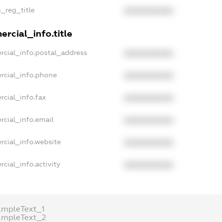
n_reg_title
XXXXXXXXXX
rcial_info.title
rcial_info.postal_address
XXXXXXXXXX
rcial_info.phone
XXXXXXXXXX
rcial_info.fax
XXXXXXXXXX
rcial_info.email
XXXXXXXXXX
rcial_info.website
XXXXXXXXXX
cial_info.activity
XXXXXXXXXX
ampleText_1
ampleText_2