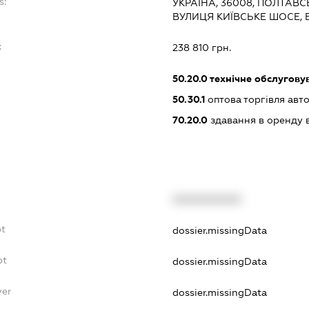
s:
УКРАЇНА, 36008, ПОЛТАВС
ВУЛИЦЯ КИЇВСЬКЕ ШОСЕ, 
:
238 810 грн.
50.20.0
технічне обслуговув
50.30.1
оптова торгівля авт
70.20.0
здавання в оренду 
XXXXXXXXXX
bt
dossier.missingData
bt
dossier.missingData
yer
dossier.missingData