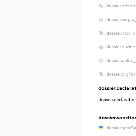
dossier.ndsAn
dossier.single
dossier.non_pr
dossier.budge
dossier.palne_
dossier.bigTa
dossier.declarat
dossier.declarati
dossier.sanctio
dossier.specS