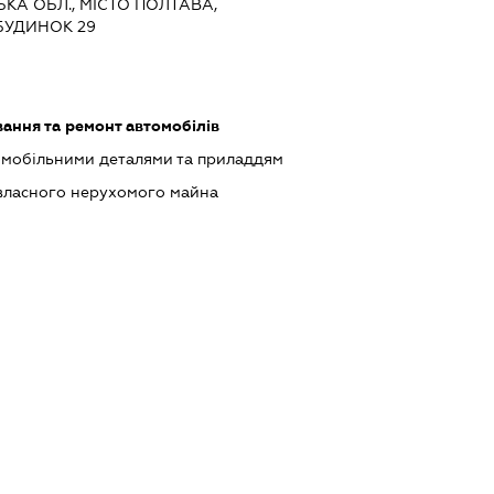
ЬКА ОБЛ., МІСТО ПОЛТАВА,
БУДИНОК 29
ання та ремонт автомобілів
омобільними деталями та приладдям
власного нерухомого майна