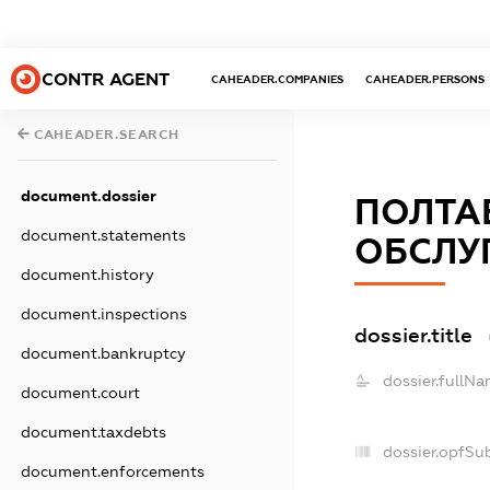
CONTR AGENT
CAHEADER.COMPANIES
CAHEADER.PERSONS
CAHEADER.SEARCH
document.dossier
ПОЛТА
document.statements
ОБСЛУ
document.history
document.inspections
dossier.title
document.bankruptcy
dossier.fullNa
document.court
document.taxdebts
dossier.opfSu
document.enforcements