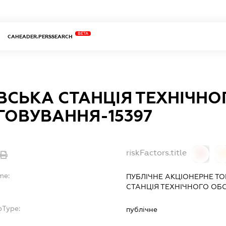
BETA
CAHEADER.PERSSEARCH
ВСЬКА СТАНЦІЯ ТЕХНІЧНО
ГОВУВАННЯ-15397
riskFactors.title
0
0
me:
ПУБЛІЧНЕ АКЦІОНЕРНЕ Т
СТАНЦІЯ ТЕХНІЧНОГО ОБ
bType:
публічне