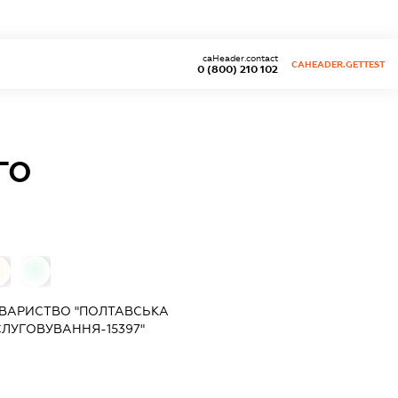
caHeader.contact
CAHEADER.GETTEST
0 (800) 210 102
ГО
0
ОВАРИСТВО "ПОЛТАВСЬКА
СЛУГОВУВАННЯ-15397"