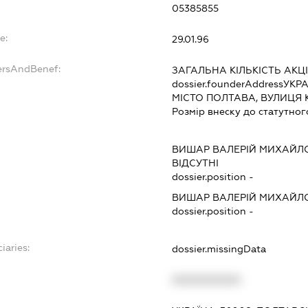
05385855
e:
29.01.96
ersAndBenef:
ЗАГАЛЬНА КІЛЬКІСТЬ АКЦ
dossier.founderAddress
УКРА
МІСТО ПОЛТАВА, ВУЛИЦЯ 
Розмір внеску до статутног
ВИШАР ВАЛЕРІЙ МИХАЙЛ
ВІДСУТНІ
dossier.position -
ВИШАР ВАЛЕРІЙ МИХАЙЛ
dossier.position -
iaries:
dossier.missingData
XXXXXXXXXX