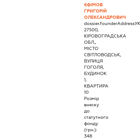
ЄФІМОВ
ГРИГОРІЙ
ОЛЕКСАНДРОВИЧ
dossier.founderAddress
УК
27500,
КІРОВОГРАДСЬКА
ОБЛ.,
МІСТО
СВІТЛОВОДСЬК,
ВУЛИЦЯ
ГОГОЛЯ,
БУДИНОК
1,
КВАРТИРА
10
Розмір
внеску
до
статутного
фонду
(грн.):
348