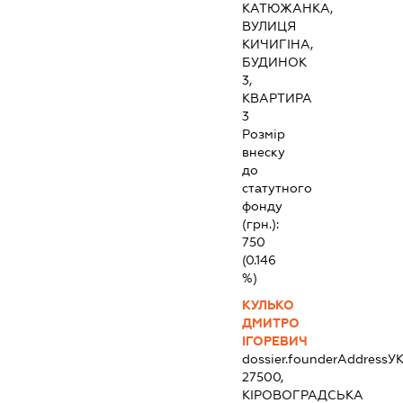
КАТЮЖАНКА,
ВУЛИЦЯ
КИЧИГІНА,
БУДИНОК
3,
КВАРТИРА
3
Розмір
внеску
до
статутного
фонду
(грн.):
750
(0.146
%)
КУЛЬКО
ДМИТРО
ІГОРЕВИЧ
dossier.founderAddress
УК
27500,
КІРОВОГРАДСЬКА