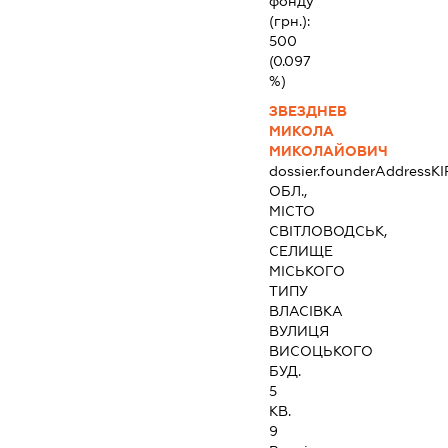
фонду
(грн.):
500
(0.097
%)
ЗВЕЗДНЕВ
МИКОЛА
МИКОЛАЙОВИЧ
dossier.founderAddress
К
ОБЛ.,
МІСТО
СВІТЛОВОДСЬК,
СЕЛИЩЕ
МІСЬКОГО
ТИПУ
ВЛАСІВКА
ВУЛИЦЯ
ВИСОЦЬКОГО
БУД.
5
КВ.
9