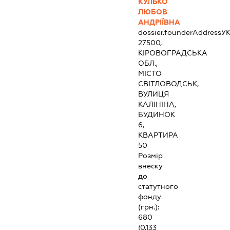
КУЛЬКО
ЛЮБОВ
АНДРІЇВНА
dossier.founderAddress
УК
27500,
КІРОВОГРАДСЬКА
ОБЛ.,
МІСТО
СВІТЛОВОДСЬК,
ВУЛИЦЯ
КАЛІНІНА,
БУДИНОК
6,
КВАРТИРА
50
Розмір
внеску
до
статутного
фонду
(грн.):
680
(0.133