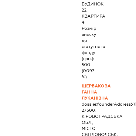
БУДИНОК
22,
КВАРТИРА
4
Розмір
внеску
до
статутного
фонду
(грн.):
500
(0.097
%)
ЩЕРБАКОВА
ГАННА
ЛУКАНІВНА
dossier.founderAddress
УК
27500,
КІРОВОГРАДСЬКА
ОБЛ.,
МІСТО
СВІТЛОВОДСЬК,