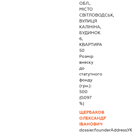
ОБЛ.,
МІСТО
СВІТЛОВОДСЬК,
ВУЛИЦЯ
КАЛІНІНА,
БУДИНОК
6,
КВАРТИРА
50
Розмір
внеску
до
статутного
фонду
(грн.):
500
(0.097
%)
ЩЕРБАКОВ
ОЛЕКСАНДР
ІВАНОВИЧ
dossier.founderAddress
УК