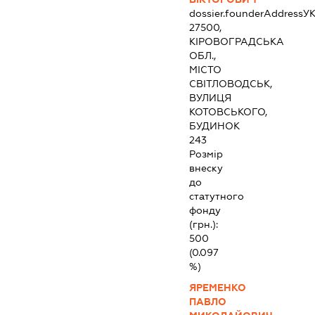
dossier.founderAddress
УК
27500,
КІРОВОГРАДСЬКА
ОБЛ.,
МІСТО
СВІТЛОВОДСЬК,
ВУЛИЦЯ
КОТОВСЬКОГО,
БУДИНОК
243
Розмір
внеску
до
статутного
фонду
(грн.):
500
(0.097
%)
ЯРЕМЕНКО
ПАВЛО