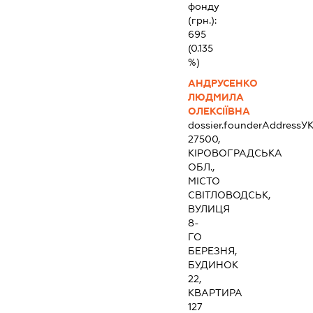
фонду
(грн.):
695
(0.135
%)
АНДРУСЕНКО
ЛЮДМИЛА
ОЛЕКСІЇВНА
dossier.founderAddress
УК
27500,
КІРОВОГРАДСЬКА
ОБЛ.,
МІСТО
СВІТЛОВОДСЬК,
ВУЛИЦЯ
8-
ГО
БЕРЕЗНЯ,
БУДИНОК
22,
КВАРТИРА
127