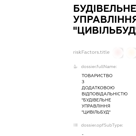
БУДІВЕЛЬН
УПРАВЛІНН
"ЦИВІЛЬБУД
riskFactors.title
0
0
dossier.fullName:
ТОВАРИСТВО
З
ДОДАТКОВОЮ
ВІДПОВІДАЛЬНІСТЮ
"БУДІВЕЛЬНЕ
УПРАВЛІННЯ
"ЦИВІЛЬБУД"
dossier.opfSubType:
-