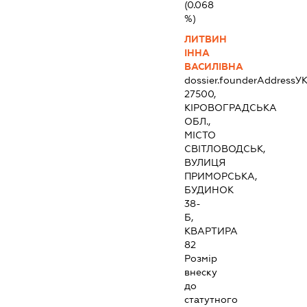
(0.068
%)
ЛИТВИН
ІННА
ВАСИЛІВНА
dossier.founderAddress
УК
27500,
КІРОВОГРАДСЬКА
ОБЛ.,
МІСТО
СВІТЛОВОДСЬК,
ВУЛИЦЯ
ПРИМОРСЬКА,
БУДИНОК
38-
Б,
КВАРТИРА
82
Розмір
внеску
до
статутного