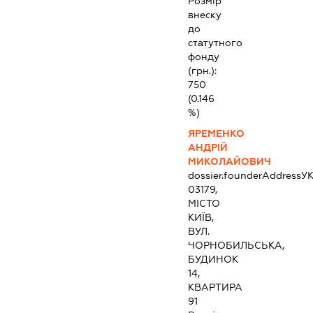
Розмір
внеску
до
статутного
фонду
(грн.):
750
(0.146
%)
ЯРЕМЕНКО
АНДРІЙ
МИКОЛАЙОВИЧ
dossier.founderAddress
УК
03179,
МІСТО
КИЇВ,
ВУЛ.
ЧОРНОБИЛЬСЬКА,
БУДИНОК
14,
КВАРТИРА
91