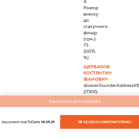
А
Розмір
внеску
до
статутного
фонду
(грн.):
75
(0.015
%)
ЩЕРБАКОВ
КОСТЯНТИН
ІВАНОВИЧ
dossier.founderAddress
УК
27500,
КІРОВОГРАДСЬКА
freemium.actualData
ОБЛ.,
МІСТО
СВІТЛОВОДСЬК,
document.dueToDate
14.01.21
SEARCH.ONMONITORING
ВУЛИЦЯ
ЛЕНІНА,
БУДИНОК