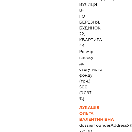
ВУЛИЦЯ
8-
ГО
БЕРЕЗНЯ,
БУДИНОК
22,
КВАРТИРА
44
Розмір
внеску
до
статутного
фонду
(грн.):
500
(0.097
%)
ЛУКАШІВ
ОЛЬГА
ВАЛЕНТИНІВНА
dossier.founderAddress
УК
27500,