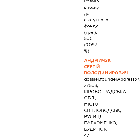
Розмір
внеску
до
статутного
фонду
(грн.):
500
(0.097
%)
АНДРІЙЧУК
СЕРГІЙ
ВОЛОДИМИРОВИЧ
dossier.founderAddress
УК
27503,
КІРОВОГРАДСЬКА
ОБЛ.,
МІСТО
СВІТЛОВОДСЬК,
ВУЛИЦЯ
ПАРХОМЕНКО,
БУДИНОК
47