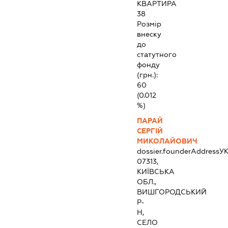
КВАРТИРА
38
Розмір
внеску
до
статутного
фонду
(грн.):
60
(0.012
%)
ПАРАЙ
СЕРГІЙ
МИКОЛАЙОВИЧ
dossier.founderAddress
УК
07313,
КИЇВСЬКА
ОБЛ.,
ВИШГОРОДСЬКИЙ
Р-
Н,
СЕЛО