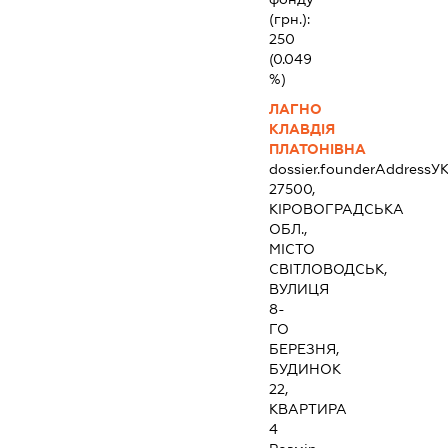
(грн.):
250
(0.049
%)
ЛАГНО
КЛАВДІЯ
ПЛАТОНІВНА
dossier.founderAddress
УК
27500,
КІРОВОГРАДСЬКА
ОБЛ.,
МІСТО
СВІТЛОВОДСЬК,
ВУЛИЦЯ
8-
ГО
БЕРЕЗНЯ,
БУДИНОК
22,
КВАРТИРА
4