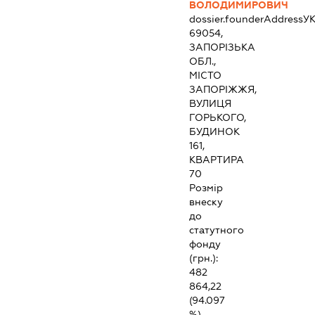
ВОЛОДИМИРОВИЧ
dossier.founderAddress
УК
69054,
ЗАПОРІЗЬКА
ОБЛ.,
МІСТО
ЗАПОРІЖЖЯ,
ВУЛИЦЯ
ГОРЬКОГО,
БУДИНОК
161,
КВАРТИРА
70
Розмір
внеску
до
статутного
фонду
(грн.):
482
864,22
(94.097
%)