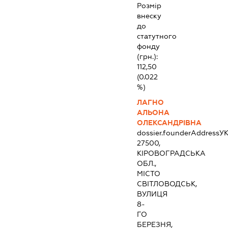
Розмір
внеску
до
статутного
фонду
(грн.):
112,50
(0.022
%)
ЛАГНО
АЛЬОНА
ОЛЕКСАНДРІВНА
dossier.founderAddress
УК
27500,
КІРОВОГРАДСЬКА
ОБЛ.,
МІСТО
СВІТЛОВОДСЬК,
ВУЛИЦЯ
8-
ГО
БЕРЕЗНЯ,