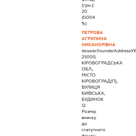
(грн.):
20
(0.004
%)
ПЕТРОВА
АГРИПИНА
НИКАНОРІВНА
dossier.founderAddress
УК
25000,
КІРОВОГРАДСЬКА
ОБЛ.,
МІСТО
КІРОВОГРАД(П),
ВУЛИЦЯ
КИЇВСЬКА,
БУДИНОК
12
Розмір
внеску
до
статутного
фонду