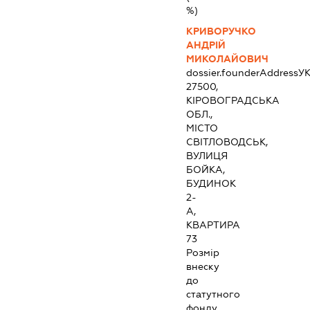
%)
КРИВОРУЧКО
АНДРІЙ
МИКОЛАЙОВИЧ
dossier.founderAddress
УК
27500,
КІРОВОГРАДСЬКА
ОБЛ.,
МІСТО
СВІТЛОВОДСЬК,
ВУЛИЦЯ
БОЙКА,
БУДИНОК
2-
А,
КВАРТИРА
73
Розмір
внеску
до
статутного
фонду