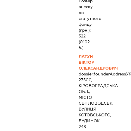
Розмір
внеску
до
статутного
фонду
(грн.):
522
(0.102
%)
ЛАТУН
ВІКТОР
ОЛЕКСАНДРОВИЧ
dossier.founderAddress
УК
27500,
КІРОВОГРАДСЬКА
ОБЛ.,
МІСТО
СВІТЛОВОДСЬК,
ВУЛИЦЯ
КОТОВСЬКОГО,
БУДИНОК
243