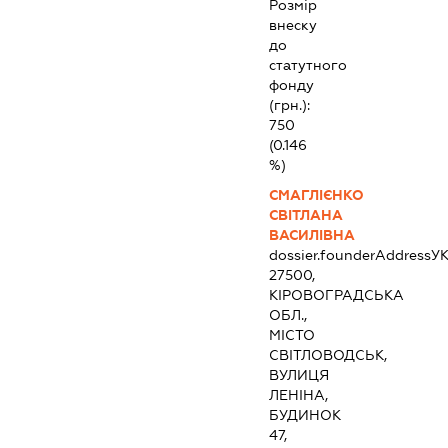
Розмір
внеску
до
статутного
фонду
(грн.):
750
(0.146
%)
СМАГЛІЄНКО
СВІТЛАНА
ВАСИЛІВНА
dossier.founderAddress
УК
27500,
КІРОВОГРАДСЬКА
ОБЛ.,
МІСТО
СВІТЛОВОДСЬК,
ВУЛИЦЯ
ЛЕНІНА,
БУДИНОК
47,