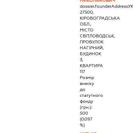
МИКОЛАЙОВИЧ
dossier.founderAddress
УК
27500,
КІРОВОГРАДСЬКА
ОБЛ.,
МІСТО
СВІТЛОВОДСЬК,
ПРОВУЛОК
НАГІРНИЙ,
БУДИНОК
3,
КВАРТИРА
117
Розмір
внеску
до
статутного
фонду
(грн.):
500
(0.097
%)