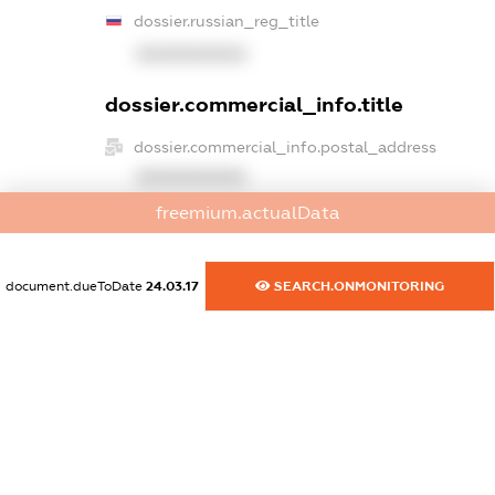
dossier.russian_reg_title
XXXXXXXXXX
dossier.commercial_info.title
dossier.commercial_info.postal_address
XXXXXXXXXX
freemium.actualData
dossier.commercial_info.phone
XXXXXXXXXX
document.dueToDate
24.03.17
SEARCH.ONMONITORING
dossier.commercial_info.fax
XXXXXXXXXX
dossier.commercial_info.email
XXXXXXXXXX
dossier.commercial_info.website
XXXXXXXXXX