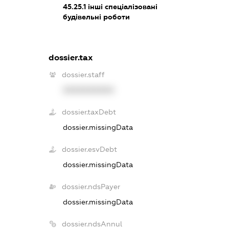
45.25.1
інші спеціалізовані
будівельні роботи
dossier.tax
dossier.staff
XXXXXXXXXX
dossier.taxDebt
dossier.missingData
dossier.esvDebt
dossier.missingData
dossier.ndsPayer
dossier.missingData
dossier.ndsAnnul