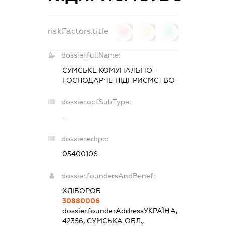
riskFactors.title
0
0
0
dossier.fullName:
СУМСЬКЕ КОМУНАЛЬНО-
ГОСПОДАРЧЕ ПІДПРИЄМСТВО
dossier.opfSubType:
-
dossier.edrpo:
05400106
dossier.foundersAndBenef:
ХЛІБОРОБ
30880006
dossier.founderAddress
УКРАЇНА,
42356, СУМСЬКА ОБЛ.,