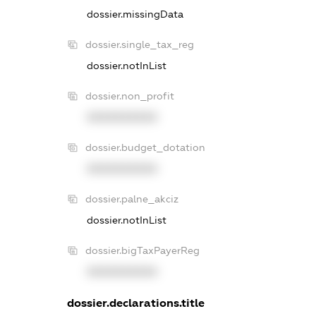
dossier.missingData
dossier.single_tax_reg
dossier.notInList
dossier.non_profit
XXXXXXXXXX
dossier.budget_dotation
XXXXXXXXXX
dossier.palne_akciz
dossier.notInList
dossier.bigTaxPayerReg
XXXXXXXXXX
dossier.declarations.title