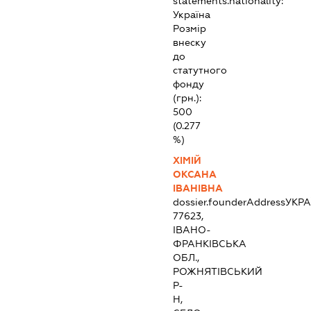
statements.nationality:
Україна
Розмір
внеску
до
статутного
фонду
(грн.):
500
(0.277
%)
ХІМІЙ
ОКСАНА
ІВАНІВНА
dossier.founderAddress
УКРА
77623,
ІВАНО-
ФРАНКІВСЬКА
ОБЛ.,
РОЖНЯТІВСЬКИЙ
Р-
Н,