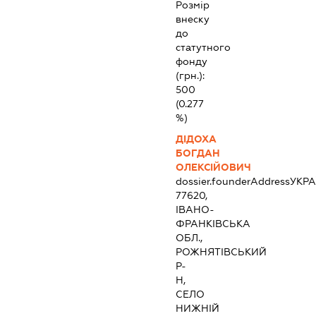
Розмір
внеску
до
статутного
фонду
(грн.):
500
(0.277
%)
ДІДОХА
БОГДАН
ОЛЕКСІЙОВИЧ
dossier.founderAddress
УКРА
77620,
ІВАНО-
ФРАНКІВСЬКА
ОБЛ.,
РОЖНЯТІВСЬКИЙ
Р-
Н,
СЕЛО
НИЖНІЙ