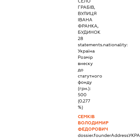
СЕЛО
ГРАБІВ,
ВУЛИЦЯ
ІВАНА
ФРАНКА,
БУДИНОК
28
statements.nationality:
Україна
Розмір
внеску
до
статутного
фонду
(грн.):
500
(0.277
%)
СЕМКІВ
ВОЛОДИМИР
ФЕДОРОВИЧ
dossier.founderAddress
УКРА