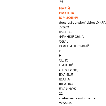
%)
МАРІЙ
МИКОЛА
ЮРІЙОВИЧ
dossier.founderAddress
УКРА
77620,
ІВАНО-
ФРАНКІВСЬКА
ОБЛ.,
РОЖНЯТІВСЬКИЙ
Р-
Н,
СЕЛО
НИЖНІЙ
СТРУТИНЬ,
ВУЛИЦЯ
ІВАНА
ФРАНКА,
БУДИНОК
22
statements.nationality:
Україна