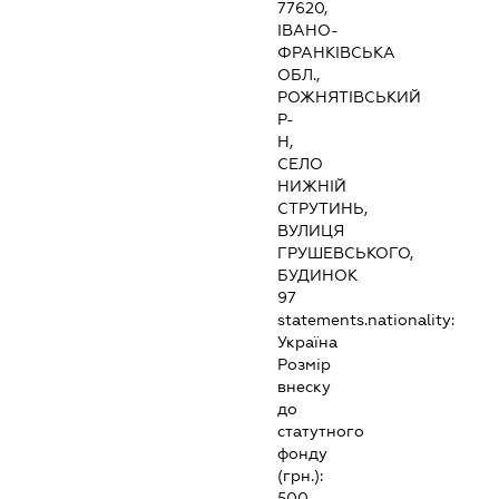
77620,
ІВАНО-
ФРАНКІВСЬКА
ОБЛ.,
РОЖНЯТІВСЬКИЙ
Р-
Н,
СЕЛО
НИЖНІЙ
СТРУТИНЬ,
ВУЛИЦЯ
ГРУШЕВСЬКОГО,
БУДИНОК
97
statements.nationality:
Україна
Розмір
внеску
до
статутного
фонду
(грн.):
500