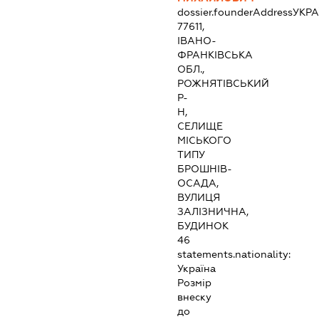
dossier.founderAddress
УКРА
77611,
ІВАНО-
ФРАНКІВСЬКА
ОБЛ.,
РОЖНЯТІВСЬКИЙ
Р-
Н,
СЕЛИЩЕ
МІСЬКОГО
ТИПУ
БРОШНІВ-
ОСАДА,
ВУЛИЦЯ
ЗАЛІЗНИЧНА,
БУДИНОК
46
statements.nationality:
Україна
Розмір
внеску
до