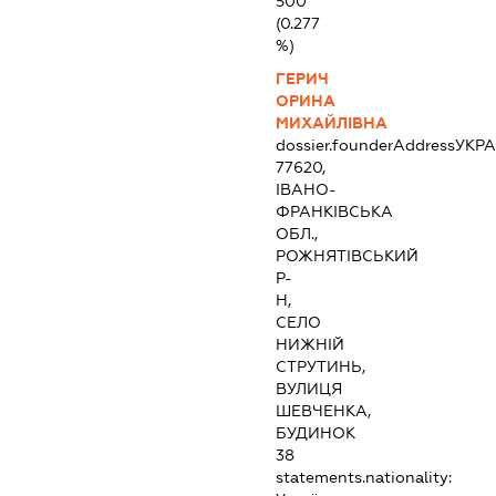
500
(0.277
%)
ГЕРИЧ
ОРИНА
МИХАЙЛІВНА
dossier.founderAddress
УКРА
77620,
ІВАНО-
ФРАНКІВСЬКА
ОБЛ.,
РОЖНЯТІВСЬКИЙ
Р-
Н,
СЕЛО
НИЖНІЙ
СТРУТИНЬ,
ВУЛИЦЯ
ШЕВЧЕНКА,
БУДИНОК
38
statements.nationality: