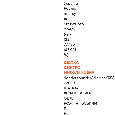
Україна
Розмір
внеску
до
статутного
фонду
(грн.):
122
777,50
(68.021
%)
ДІДОХА
ДМИТРО
МИКОЛАЙОВИЧ
dossier.founderAddress
УКРА
77620,
ІВАНО-
ФРАНКІВСЬКА
ОБЛ.,
РОЖНЯТІВСЬКИЙ
Р-
Н,