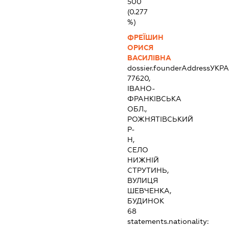
500
(0.277
%)
ФРЕЇШИН
ОРИСЯ
ВАСИЛІВНА
dossier.founderAddress
УКРА
77620,
ІВАНО-
ФРАНКІВСЬКА
ОБЛ.,
РОЖНЯТІВСЬКИЙ
Р-
Н,
СЕЛО
НИЖНІЙ
СТРУТИНЬ,
ВУЛИЦЯ
ШЕВЧЕНКА,
БУДИНОК
68
statements.nationality: