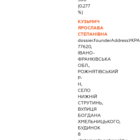
(0.277
%)
КУЗЬМИЧ
ЯРОСЛАВА
СТЕПАНІВНА
dossier.founderAddress
УКРА
77620,
ІВАНО-
ФРАНКІВСЬКА
ОБЛ.,
РОЖНЯТІВСЬКИЙ
Р-
Н,
СЕЛО
НИЖНІЙ
СТРУТИНЬ,
ВУЛИЦЯ
БОГДАНА
ХМЕЛЬНИЦЬКОГО,
БУДИНОК
8