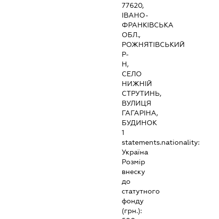
77620,
ІВАНО-
ФРАНКІВСЬКА
ОБЛ.,
РОЖНЯТІВСЬКИЙ
Р-
Н,
СЕЛО
НИЖНІЙ
СТРУТИНЬ,
ВУЛИЦЯ
ГАГАРІНА,
БУДИНОК
1
statements.nationality:
Україна
Розмір
внеску
до
статутного
фонду
(грн.):