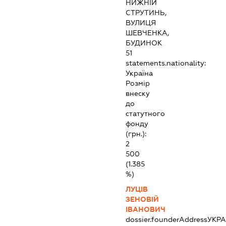
НИЖНІЙ
СТРУТИНЬ,
ВУЛИЦЯ
ШЕВЧЕНКА,
БУДИНОК
51
statements.nationality:
Україна
Розмір
внеску
до
статутного
фонду
(грн.):
2
500
(1.385
%)
ЛУЦІВ
ЗЕНОВІЙ
ІВАНОВИЧ
dossier.founderAddress
УКРА