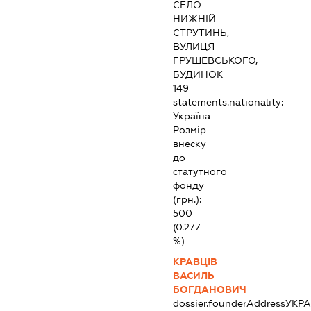
СЕЛО
НИЖНІЙ
СТРУТИНЬ,
ВУЛИЦЯ
ГРУШЕВСЬКОГО,
БУДИНОК
149
statements.nationality:
Україна
Розмір
внеску
до
статутного
фонду
(грн.):
500
(0.277
%)
КРАВЦІВ
ВАСИЛЬ
БОГДАНОВИЧ
dossier.founderAddress
УКРА