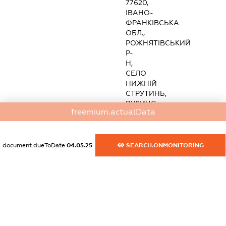
77620,
ІВАНО-
ФРАНКІВСЬКА
ОБЛ.,
РОЖНЯТІВСЬКИЙ
Р-
Н,
СЕЛО
НИЖНІЙ
СТРУТИНЬ,
ВУЛИЦЯ
freemium.actualData
ПЕРЕМОГИ,
БУДИНОК
30
statements.nationality:
document.dueToDate
04.05.25
SEARCH.ONMONITORING
Україна
Розмір
внеску
до
статутного
фонду
(грн.):
500