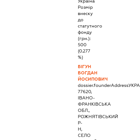
Україна
Розмір
внеску
до
статутного
фонду
(грн.):
500
(0.277
%)
БІГУН
БОГДАН
ЙОСИПОВИЧ
dossier.founderAddress
УКРА
77620,
ІВАНО-
ФРАНКІВСЬКА
ОБЛ.,
РОЖНЯТІВСЬКИЙ
Р-
Н,
СЕЛО