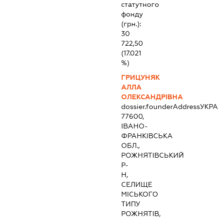
статутного
фонду
(грн.):
30
722,50
(17.021
%)
ГРИЦУНЯК
АЛЛА
ОЛЕКСАНДРІВНА
dossier.founderAddress
УКРА
77600,
ІВАНО-
ФРАНКІВСЬКА
ОБЛ.,
РОЖНЯТІВСЬКИЙ
Р-
Н,
СЕЛИЩЕ
МІСЬКОГО
ТИПУ
РОЖНЯТІВ,