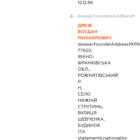
12.12.96
dossier.foundersAndBenef:
ДЯКІВ
БОГДАН
МИХАЙЛОВИЧ
dossier.founderAddress
УКРА
77620,
ІВАНО-
ФРАНКІВСЬКА
ОБЛ.,
РОЖНЯТІВСЬКИЙ
Р-
Н,
СЕЛО
НИЖНІЙ
СТРУТИНЬ,
ВУЛИЦЯ
ШЕВЧЕНКА,
БУДИНОК
17А
statements.nationality: