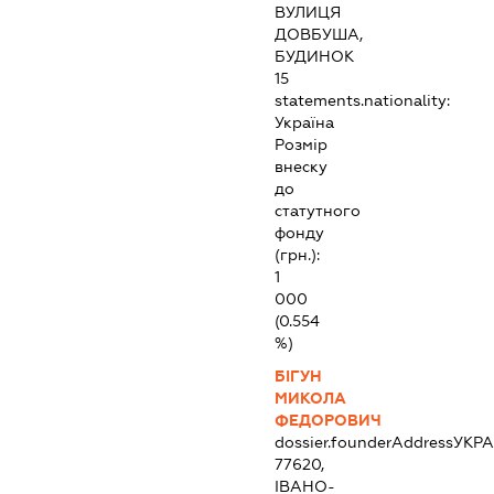
ВУЛИЦЯ
ДОВБУША,
БУДИНОК
15
statements.nationality:
Україна
Розмір
внеску
до
статутного
фонду
(грн.):
1
000
(0.554
%)
БІГУН
МИКОЛА
ФЕДОРОВИЧ
dossier.founderAddress
УКРА
77620,
ІВАНО-