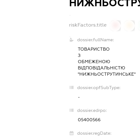
НИЖНЬОСТР
riskFactors.title
0
0
dossier.fullName:
ТОВАРИСТВО
З
ОБМЕЖЕНОЮ
ВІДПОВІДАЛЬНІСТЮ
"НИЖНЬОСТРУТИНСЬКЕ"
dossier.opfSubType:
-
dossier.edrpo:
05400566
dossier.regDate: