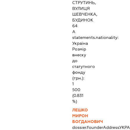
СТРУТИНЬ,
ВУЛИЦЯ
ШЕВЧЕНКА,
БУДИНОК
64
А
statements.nationality:
Україна
Розмір
внеску
до
статутного
фонду
(грн.):
1
500
(0.831
%)
ЛЕШКО
МИРОН
БОГДАНОВИЧ
dossier.founderAddress
УКРА