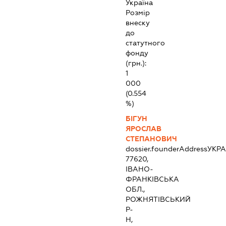
Україна
Розмір
внеску
до
статутного
фонду
(грн.):
1
000
(0.554
%)
БІГУН
ЯРОСЛАВ
СТЕПАНОВИЧ
dossier.founderAddress
УКРА
77620,
ІВАНО-
ФРАНКІВСЬКА
ОБЛ.,
РОЖНЯТІВСЬКИЙ
Р-
Н,