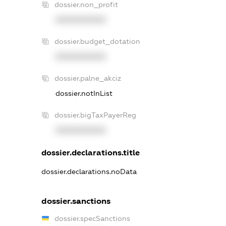
dossier.non_profit
XXXXXXXXXX
dossier.budget_dotation
XXXXXXXXXX
dossier.palne_akciz
dossier.notInList
dossier.bigTaxPayerReg
XXXXXXXXXX
dossier.declarations.title
dossier.declarations.noData
dossier.sanctions
dossier.specSanctions