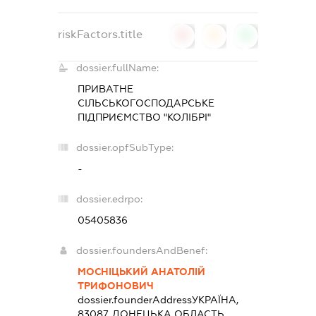
riskFactors.title
0
0
0
dossier.fullName:
ПРИВАТНЕ
СІЛЬСЬКОГОСПОДАРСЬКЕ
ПІДПРИЄМСТВО "КОЛІБРІ"
dossier.opfSubType:
-
dossier.edrpo:
05405836
dossier.foundersAndBenef:
МОСНІЦЬКИЙ АНАТОЛІЙ
ТРИФОНОВИЧ
dossier.founderAddress
УКРАЇНА,
83087, ДОНЕЦЬКА ОБЛАСТЬ,