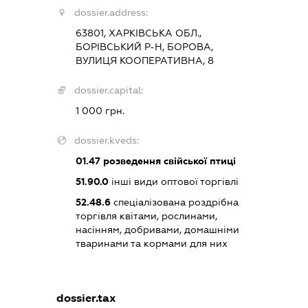
dossier.address:
63801, ХАРКІВСЬКА ОБЛ.,
БОРІВСЬКИЙ Р-Н, БОРОВА,
ВУЛИЦЯ КООПЕРАТИВНА, 8
dossier.capital:
1 000 грн.
dossier.kveds:
01.47
розведення свійської птиці
51.90.0
інші види оптової торгівлі
52.48.6
спеціалізована роздрібна
торгівля квітами, рослинами,
насінням, добривами, домашніми
тваринами та кормами для них
dossier.tax