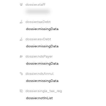
dossier.staff
XXXXXXXXXX
dossier.taxDebt
dossier.missingData
dossier.esvDebt
dossier.missingData
dossier.ndsPayer
dossier.missingData
dossier.ndsAnnul
dossier.missingData
dossier.single_tax_reg
dossier.notInList