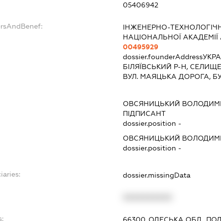
05406942
ersAndBenef:
ІНЖЕНЕРНО-ТЕХНОЛОГІЧНИ
НАЦІОНАЛЬНОЇ АКАДЕМІЇ 
00495929
dossier.founderAddress
УКРА
БІЛЯЇВСЬКИЙ Р-Н, СЕЛИЩ
ВУЛ. МАЯЦЬКА ДОРОГА, Б
ОВСЯНИЦЬКИЙ ВОЛОДИМ
ПІДПИСАНТ
dossier.position -
ОВСЯНИЦЬКИЙ ВОЛОДИМ
dossier.position -
iaries:
dossier.missingData
XXXXXXXXXX
s:
66300, ОДЕСЬКА ОБЛ., ПО