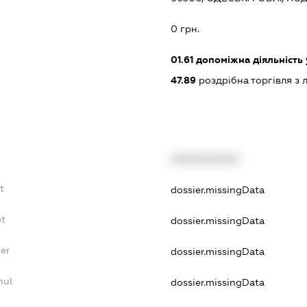
0 грн.
01.61
допоміжна діяльність 
47.89
роздрібна торгівля з 
XXXXXXXXXX
t
dossier.missingData
bt
dossier.missingData
er
dossier.missingData
nul
dossier.missingData