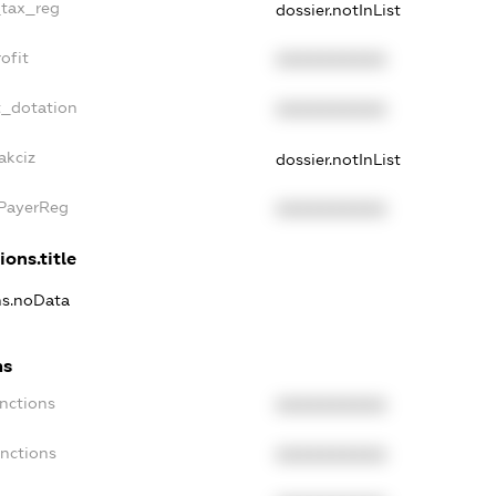
_tax_reg
dossier.notInList
ofit
XXXXXXXXXX
t_dotation
XXXXXXXXXX
akciz
dossier.notInList
xPayerReg
XXXXXXXXXX
ions.title
ns.noData
ns
nctions
XXXXXXXXXX
anctions
XXXXXXXXXX