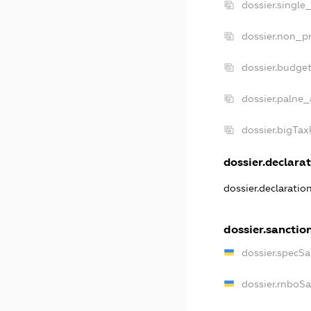
dossier.single
dossier.non_pr
dossier.budge
dossier.palne_
dossier.bigTa
dossier.declarat
dossier.declaratio
dossier.sanctio
dossier.specSa
dossier.rnboS