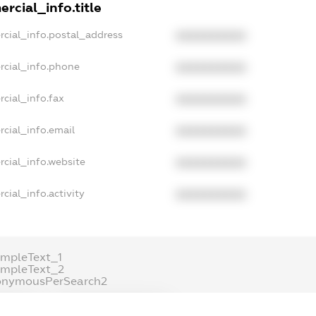
rcial_info.title
rcial_info.postal_address
XXXXXXXXXX
rcial_info.phone
XXXXXXXXXX
cial_info.fax
XXXXXXXXXX
cial_info.email
XXXXXXXXXX
cial_info.website
XXXXXXXXXX
cial_info.activity
XXXXXXXXXX
mpleText_1
ampleText_2
onymousPerSearch2
ETAILS
FREEMIUM.REGISTER