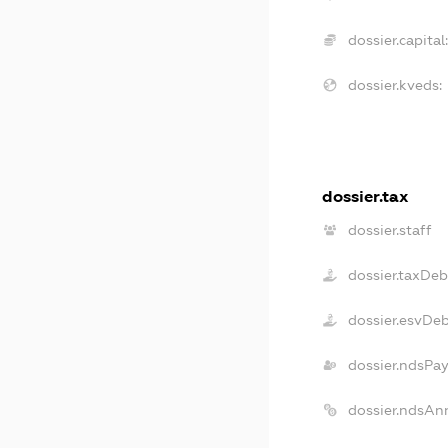
dossier.capital:
dossier.kveds:
dossier.tax
dossier.staff
dossier.taxDeb
dossier.esvDe
dossier.ndsPay
dossier.ndsAn