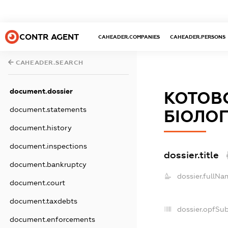
CONTR AGENT
CAHEADER.COMPANIES
CAHEADER.PERSONS
CAHEADER.SEARCH
document.dossier
КОТОВ
document.statements
БІОЛОГ
document.history
document.inspections
dossier.title
document.bankruptcy
dossier.fullNa
document.court
document.taxdebts
dossier.opfSu
document.enforcements