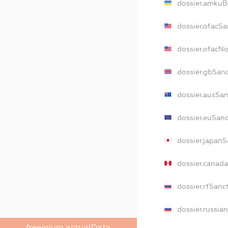
dossier.amkuB
dossier.ofacSa
dossier.ofacN
dossier.gbSan
dossier.ausSan
dossier.euSan
dossier.japanS
dossier.canad
dossier.rfSanc
dossier.russia
freemium.actualData