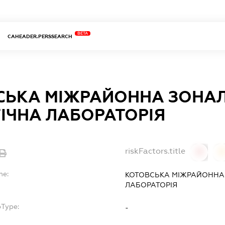
BETA
CAHEADER.PERSSEARCH
СЬКА МІЖРАЙОННА ЗОНА
ІЧНА ЛАБОРАТОРІЯ
riskFactors.title
0
0
me:
КОТОВСЬКА МІЖРАЙОННА
ЛАБОРАТОРІЯ
bType:
-