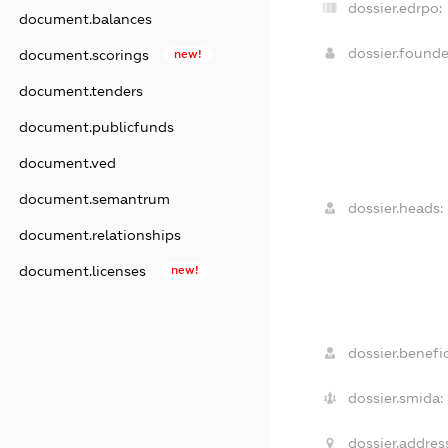
dossier.edrpo:
document.balances
dossier.found
document.scorings
new!
document.tenders
document.publicfunds
document.ved
document.semantrum
dossier.heads:
document.relationships
document.licenses
new!
dossier.benefic
dossier.smida:
dossier.addres