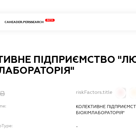
BETA
CAHEADER.PERSSEARCH
ТИВНЕ ПІДПРИЄМСТВО "Л
ЛАБОРАТОРІЯ"
riskFactors.title
0
me:
КОЛЕКТИВНЕ ПІДПРИЄМС
БІОХІМЛАБОРАТОРІЯ"
bType:
-