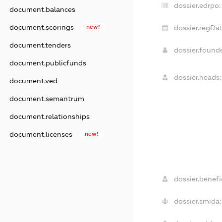
dossier.edrpo:
document.balances
document.scorings
new!
dossier.regDat
document.tenders
dossier.found
document.publicfunds
dossier.heads:
document.ved
document.semantrum
document.relationships
document.licenses
new!
dossier.benefic
dossier.smida: