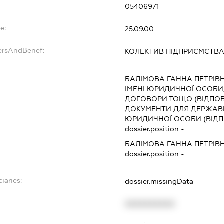
05406971
e:
25.09.00
ersAndBenef:
КОЛЕКТИВ ПІДПРИЄМСТВ
БАЛІМОВА ГАННА ПЕТРІВ
ІМЕНІ ЮРИДИЧНОЇ ОСОБИ,
ДОГОВОРИ ТОЩО (ВІДПОВ
ДОКУМЕНТИ ДЛЯ ДЕРЖАВНО
ЮРИДИЧНОЇ ОСОБИ (ВІДП
dossier.position -
БАЛІМОВА ГАННА ПЕТРІВ
dossier.position -
iaries:
dossier.missingData
XXXXXXXXXX