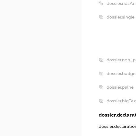
dossier.ndsAn
dossier.singl
dossier.non_p
dossier.budge
dossier.palne
dossier.bigTa
dossier.declarat
dossier.declarati