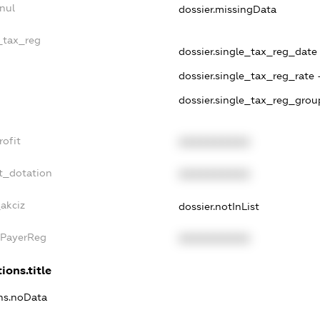
nul
dossier.missingData
e_tax_reg
dossier.single_tax_reg_date -
dossier.single_tax_reg_rate 
dossier.single_tax_reg_grou
rofit
XXXXXXXXXX
t_dotation
XXXXXXXXXX
_akciz
dossier.notInList
xPayerReg
XXXXXXXXXX
ions.title
ons.noData