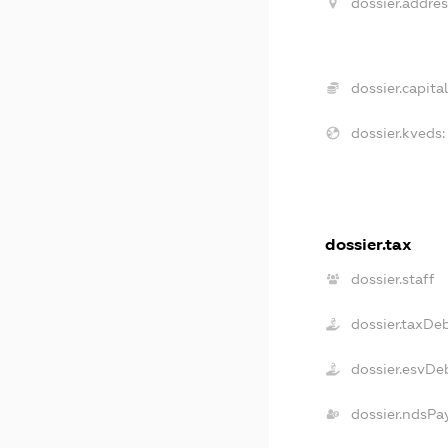
dossier.addres
dossier.capital
dossier.kveds:
dossier.tax
dossier.staff
dossier.taxDe
dossier.esvDe
dossier.ndsPa