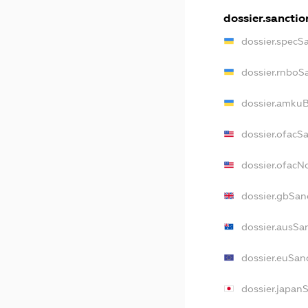
dossier.sanctio
dossier.specS
dossier.rnboS
dossier.amkuB
dossier.ofacS
dossier.ofac
dossier.gbSan
dossier.ausSa
dossier.euSan
dossier.japan