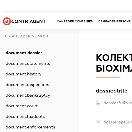
CONTR AGENT
CAHEADER.COMPANIES
CAHEADER.PERSONS
CAHEADER.SEARCH
document.dossier
КОЛЕК
document.statements
БІОХІМ
document.history
document.inspections
dossier.title
document.bankruptcy
dossier.fullNa
document.court
document.taxdebts
dossier.opfSu
document.enforcements