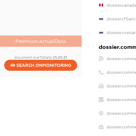
dossier.canad
dossier.rfSanc
dossier.russia
freemium.actualData
dossier.comme
document.dueToDate
25.05.21
dossier.comme
SEARCH.ONMONITORING
dossier.comme
dossier.comme
dossier.comme
dossier.comme
dossier.commer