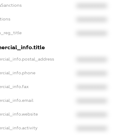
aSanctions
XXXXXXXXXX
tions
XXXXXXXXXX
n_reg_title
XXXXXXXXXX
rcial_info.title
rcial_info.postal_address
XXXXXXXXXX
rcial_info.phone
XXXXXXXXXX
rcial_info.fax
XXXXXXXXXX
rcial_info.email
XXXXXXXXXX
rcial_info.website
XXXXXXXXXX
cial_info.activity
XXXXXXXXXX