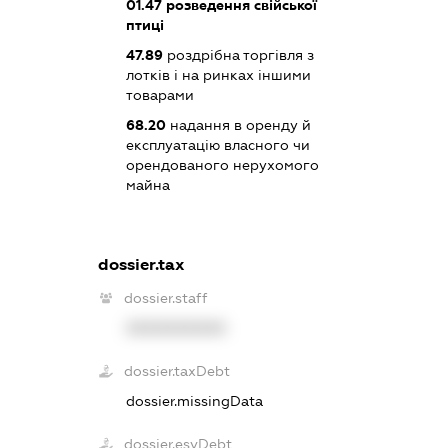
01.47
розведення свійської
птиці
47.89
роздрібна торгівля з
лотків і на ринках іншими
товарами
68.20
надання в оренду й
експлуатацію власного чи
орендованого нерухомого
майна
dossier.tax
dossier.staff
XXXXXXXXXX
dossier.taxDebt
dossier.missingData
dossier.esvDebt