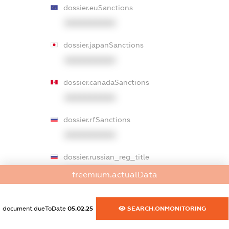
dossier.euSanctions
XXXXXXXXXX
dossier.japanSanctions
XXXXXXXXXX
dossier.canadaSanctions
XXXXXXXXXX
dossier.rfSanctions
XXXXXXXXXX
dossier.russian_reg_title
XXXXXXXXXX
freemium.actualData
dossier.commercial_info.title
document.dueToDate
05.02.25
SEARCH.ONMONITORING
dossier.commercial_info.postal_address
XXXXXXXXXX