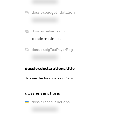
XXXXXXXXXX
dossier.budget_dotation
XXXXXXXXXX
dossier.palne_akciz
dossier.notInList
dossier.bigTaxPayerReg
XXXXXXXXXX
dossier.declarations.title
dossier.declarations.noData
dossier.sanctions
dossier.specSanctions
XXXXXXXXXX