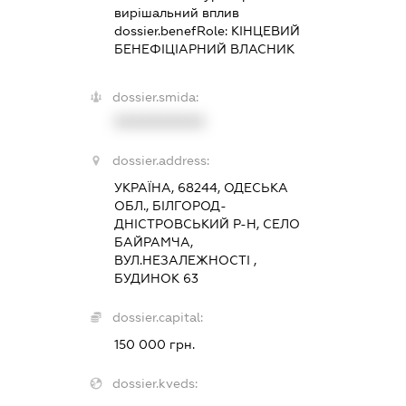
вирішальний вплив
dossier.benefRole:
КІНЦЕВИЙ
БЕНЕФІЦІАРНИЙ ВЛАСНИК
dossier.smida:
XXXXXXXXXX
dossier.address:
УКРАЇНА, 68244, ОДЕСЬКА
ОБЛ., БІЛГОРОД-
ДНІСТРОВСЬКИЙ Р-Н, СЕЛО
БАЙРАМЧА,
ВУЛ.НЕЗАЛЕЖНОСТІ ,
БУДИНОК 63
dossier.capital:
150 000 грн.
dossier.kveds: