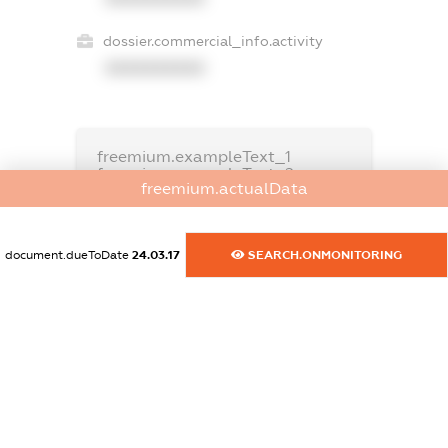
dossier.commercial_info.activity
XXXXXXXXXX
freemium.exampleText_1
freemium.exampleText_2
freemium.actualData
freemium.anonymousPerSearch2
FREEMIUM.DETAILS
FREEMIUM.REGISTER
document.dueToDate
24.03.17
SEARCH.ONMONITORING