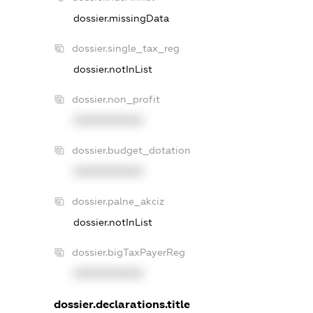
dossier.missingData
dossier.single_tax_reg
dossier.notInList
dossier.non_profit
XXXXXXXXXX
dossier.budget_dotation
XXXXXXXXXX
dossier.palne_akciz
dossier.notInList
dossier.bigTaxPayerReg
XXXXXXXXXX
dossier.declarations.title