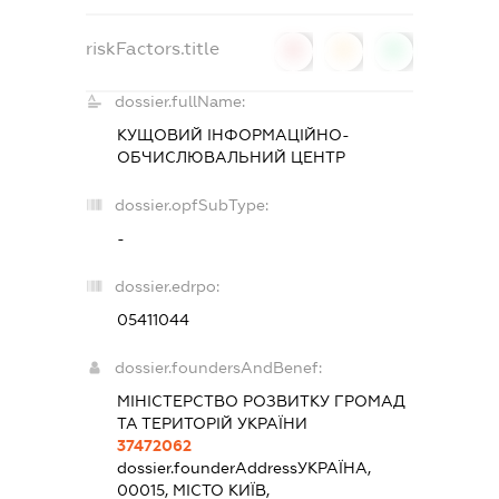
riskFactors.title
0
0
0
dossier.fullName:
КУЩОВИЙ ІНФОРМАЦІЙНО-
ОБЧИСЛЮВАЛЬНИЙ ЦЕНТР
dossier.opfSubType:
-
dossier.edrpo:
05411044
dossier.foundersAndBenef:
МІНІСТЕРСТВО РОЗВИТКУ ГРОМАД
ТА ТЕРИТОРІЙ УКРАЇНИ
37472062
dossier.founderAddress
УКРАЇНА,
00015, МІСТО КИЇВ,