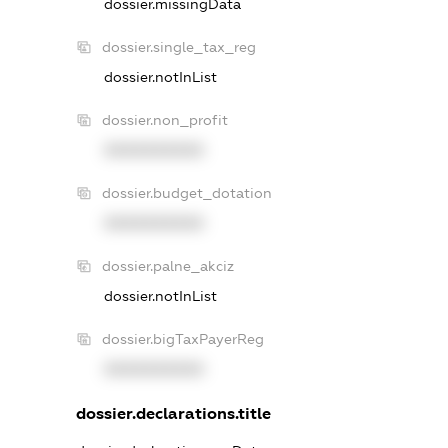
dossier.missingData
dossier.single_tax_reg
dossier.notInList
dossier.non_profit
XXXXXXXXXX
dossier.budget_dotation
XXXXXXXXXX
dossier.palne_akciz
dossier.notInList
dossier.bigTaxPayerReg
XXXXXXXXXX
dossier.declarations.title