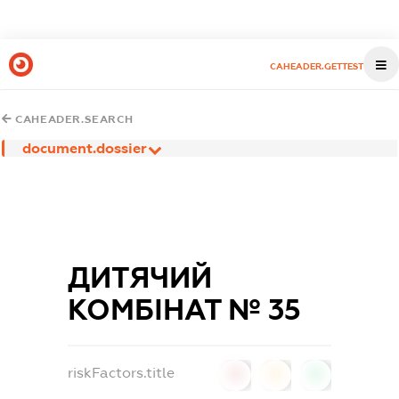
CAHEADER.GETTEST
CAHEADER.SEARCH
document.dossier
ДИТЯЧИЙ
КОМБІНАТ № 35
riskFactors.title
0
0
0