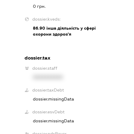
0 грн.
dossier.kveds:
86.90
інша діяльність у сфері
охорони здоров'я
dossier.tax
dossier.staff
XXXXXXXXXX
dossier.taxDebt
dossier.missingData
dossier.esvDebt
dossier.missingData
dossier.ndsPayer