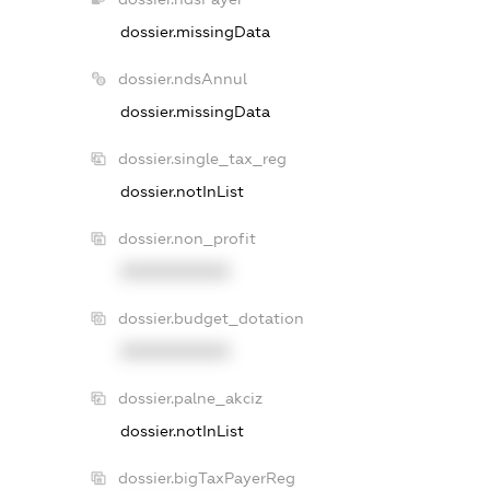
dossier.missingData
dossier.ndsAnnul
dossier.missingData
dossier.single_tax_reg
dossier.notInList
dossier.non_profit
XXXXXXXXXX
dossier.budget_dotation
XXXXXXXXXX
dossier.palne_akciz
dossier.notInList
dossier.bigTaxPayerReg