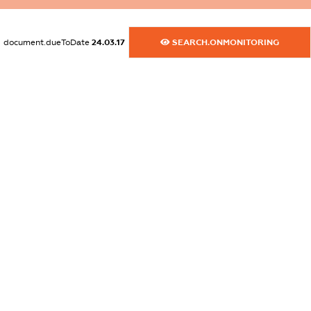
XXXXXXXXXX
dossier.commercial_info.website
document.dueToDate
24.03.17
SEARCH.ONMONITORING
XXXXXXXXXX
dossier.commercial_info.activity
XXXXXXXXXX
freemium.exampleText_1
freemium.exampleText_2
freemium.anonymousPerSearch2
FREEMIUM.DETAILS
FREEMIUM.REGISTER