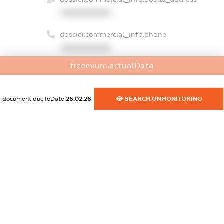
XXXXXXXXXX
dossier.commercial_info.phone
XXXXXXXXXX
freemium.actualData
dossier.commercial_info.fax
XXXXXXXXXX
document.dueToDate
26.02.26
SEARCH.ONMONITORING
dossier.commercial_info.email
XXXXXXXXXX
dossier.commercial_info.website
XXXXXXXXXX
dossier.commercial_info.activity
XXXXXXXXXX