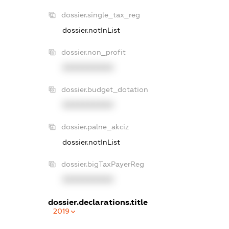
dossier.single_tax_reg
dossier.notInList
dossier.non_profit
XXXXXXXXXX
dossier.budget_dotation
XXXXXXXXXX
dossier.palne_akciz
dossier.notInList
dossier.bigTaxPayerReg
XXXXXXXXXX
dossier.declarations.title
2019