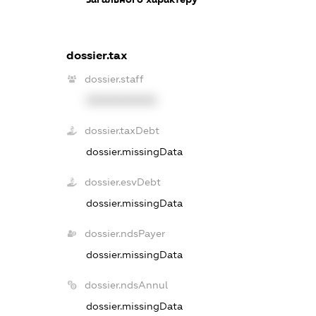
dossier.tax
dossier.staff
XXXXXXXXXX
dossier.taxDebt
dossier.missingData
dossier.esvDebt
dossier.missingData
dossier.ndsPayer
dossier.missingData
dossier.ndsAnnul
dossier.missingData