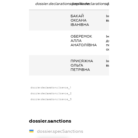
dossier.declarations.pepName
dossier.declarations.personName
dossier.declarati
БАКАЙ
Інше, Соціальні
ОКСАНА
виплати
ІВАНІВНА
ОБЕРЕМОК
Інше, адресна
АЛЛА
допомога
АНАТОЛІЇВНА
переміщеним
особам
ПРИСЯЖНА
Інше, соціальні
ОЛЬГА
виплати
ПЕТРІВНА
dossier.declarations.license_1
dossier.declarations.license_2
dossier.declarations.license_3
dossier.sanctions
dossier.specSanctions