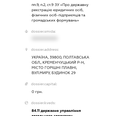
пп.9, п.2, ст.9 ЗУ «Про державну
реєстрацію юридичних осіб,
фізичних осіб-підприємців та
громадських формувань»
dossier.smida:
XXXXXXXXXX
dossier.address:
УКРАЇНА, 39800, ПОЛТАВСЬКА
ОБЛ., КРЕМЕНЧУЦЬКИЙ Р-Н,
МІСТО ГОРІШНІ ПЛАВНІ,
ВУЛ.МИРУ, БУДИНОК 29
dossier.capital:
0 грн.
dossier.kveds:
84.11
державне управління
загального характеру