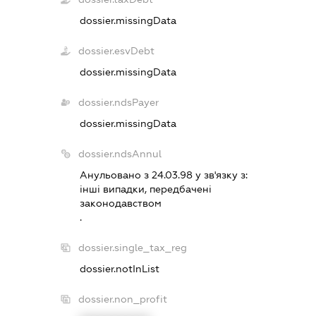
dossier.missingData
dossier.esvDebt
dossier.missingData
dossier.ndsPayer
dossier.missingData
dossier.ndsAnnul
Анульовано з 24.03.98 у зв'язку з:
iншi випадки, передбаченi
законодавством
.
dossier.single_tax_reg
dossier.notInList
dossier.non_profit