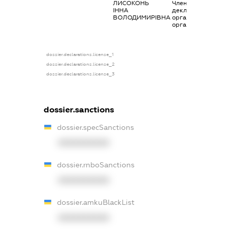
ЛИСОКОНЬ
Членство суб’єкта
ІННА
декларування в
ВОЛОДИМИРІВНА
організаціях та їх
органах
dossier.declarations.license_1
dossier.declarations.license_2
dossier.declarations.license_3
dossier.sanctions
dossier.specSanctions
XXXXXXXXXX
dossier.rnboSanctions
XXXXXXXXXX
dossier.amkuBlackList
XXXXXXXXXX