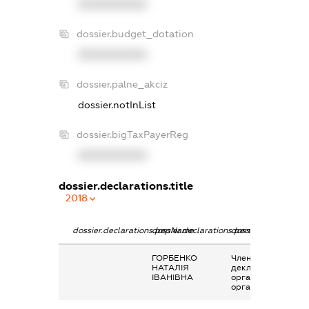
XXXXXXXXXX
dossier.budget_dotation
XXXXXXXXXX
dossier.palne_akciz
dossier.notInList
dossier.bigTaxPayerReg
XXXXXXXXXX
dossier.declarations.title
2018
dossier.declarations.pepName
dossier.declarations.personName
dossier.declaration
ГОРБЕНКО
Членство суб’єкта
НАТАЛІЯ
декларування в
ІВАНІВНА
організаціях та їх
органах