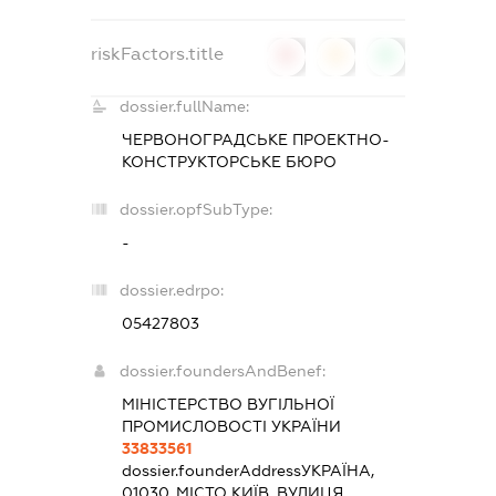
riskFactors.title
0
0
0
dossier.fullName:
ЧЕРВОНОГРАДСЬКЕ ПРОЕКТНО-
КОНСТРУКТОРСЬКЕ БЮРО
dossier.opfSubType:
-
dossier.edrpo:
05427803
dossier.foundersAndBenef:
МІНІСТЕРСТВО ВУГІЛЬНОЇ
ПРОМИСЛОВОСТІ УКРАЇНИ
33833561
dossier.founderAddress
УКРАЇНА,
01030, МІСТО КИЇВ, ВУЛИЦЯ