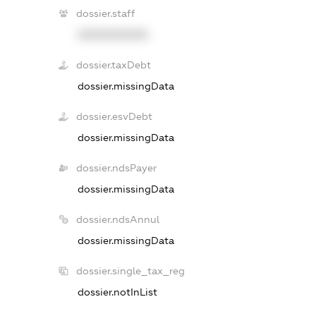
dossier.staff
XXXXXXXXXX
dossier.taxDebt
dossier.missingData
dossier.esvDebt
dossier.missingData
dossier.ndsPayer
dossier.missingData
dossier.ndsAnnul
dossier.missingData
dossier.single_tax_reg
dossier.notInList