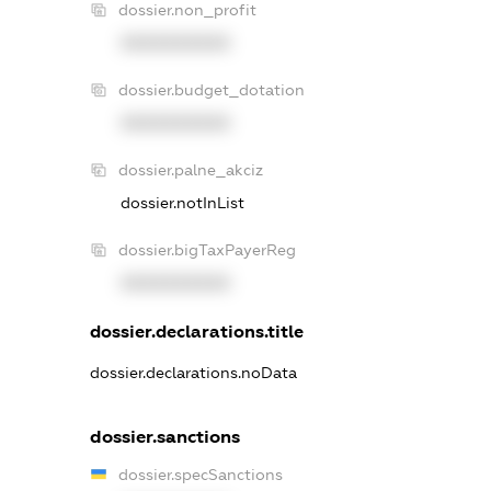
dossier.non_profit
XXXXXXXXXX
dossier.budget_dotation
XXXXXXXXXX
dossier.palne_akciz
dossier.notInList
dossier.bigTaxPayerReg
XXXXXXXXXX
dossier.declarations.title
dossier.declarations.noData
dossier.sanctions
dossier.specSanctions