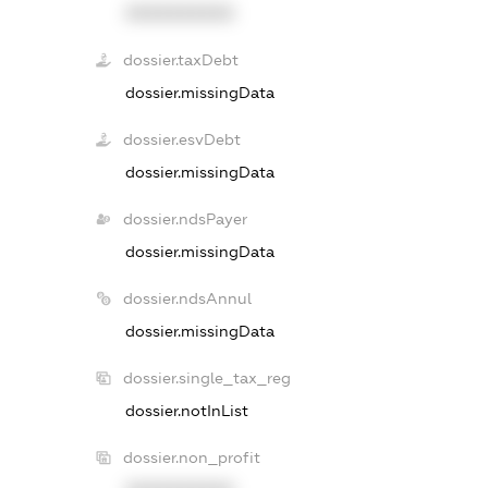
XXXXXXXXXX
dossier.taxDebt
dossier.missingData
dossier.esvDebt
dossier.missingData
dossier.ndsPayer
dossier.missingData
dossier.ndsAnnul
dossier.missingData
dossier.single_tax_reg
dossier.notInList
dossier.non_profit