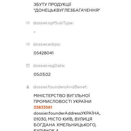
ЗБУТУ ПРОДУКЦІЇ
"ДОНЕЦЬКВУГЛЕЗБАГАЧЕННЯ"
dossier.opfSubType:
-
dossier.edrpo:
05428041
dossier.regDate:
05.03.02
dossier.foundersAndBenef:
МІНІСТЕРСТВО ВУГІЛЬНОЇ
ПРОМИСЛОВОСТІ УКРАЇНИ
33833561
dossier.founderAddress
УКРАЇНА,
01030, МІСТО КИЇВ, ВУЛИЦЯ
БОГДАНА ХМЕЛЬНИЦЬКОГО,
БУДИНОК 4