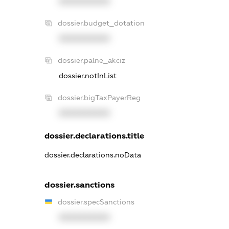
XXXXXXXXXX
dossier.budget_dotation
XXXXXXXXXX
dossier.palne_akciz
dossier.notInList
dossier.bigTaxPayerReg
XXXXXXXXXX
dossier.declarations.title
dossier.declarations.noData
dossier.sanctions
dossier.specSanctions
XXXXXXXXXX