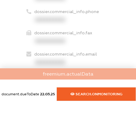
dossier.commercial_info.phone
XXXXXXXXXX
dossier.commercial_info.fax
XXXXXXXXXX
dossier.commercial_info.email
XXXXXXXXXX
freemium.actualData
dossier.commercial_info.website
XXXXXXXXXX
document.dueToDate
22.03.25
SEARCH.ONMONITORING
dossier.commercial_info.activity
XXXXXXXXXX
freemium.exampleText_1