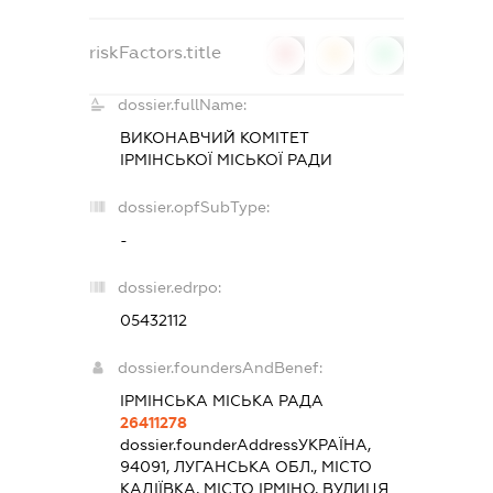
riskFactors.title
0
0
0
dossier.fullName:
ВИКОНАВЧИЙ КОМІТЕТ
ІРМІНСЬКОЇ МІСЬКОЇ РАДИ
dossier.opfSubType:
-
dossier.edrpo:
05432112
dossier.foundersAndBenef:
ІРМІНСЬКА МІСЬКА РАДА
26411278
dossier.founderAddress
УКРАЇНА,
94091, ЛУГАНСЬКА ОБЛ., МІСТО
КАДІЇВКА, МІСТО ІРМІНО, ВУЛИЦЯ