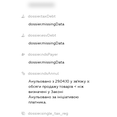
XXXXXXXXXX
dossier.taxDebt
dossier.missingData
dossier.esvDebt
dossier.missingData
dossier.ndsPayer
dossier.missingData
dossier.ndsAnnul
Анульовано з 29.04.10 у зв'язку з:
обсяги продажу товарiв < нiж
визначенi у Законi
Анульовано за iнiцiативою
платника.
dossier.single_tax_reg