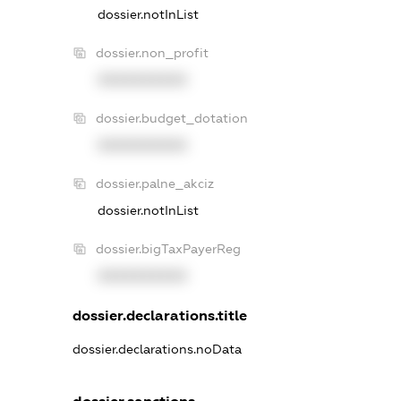
dossier.notInList
dossier.non_profit
XXXXXXXXXX
dossier.budget_dotation
XXXXXXXXXX
dossier.palne_akciz
dossier.notInList
dossier.bigTaxPayerReg
XXXXXXXXXX
dossier.declarations.title
dossier.declarations.noData