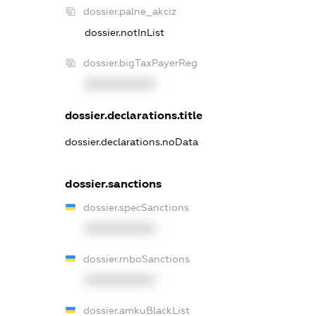
dossier.palne_akciz
dossier.notInList
dossier.bigTaxPayerReg
XXXXXXXXXX
dossier.declarations.title
dossier.declarations.noData
dossier.sanctions
dossier.specSanctions
XXXXXXXXXX
dossier.rnboSanctions
XXXXXXXXXX
dossier.amkuBlackList