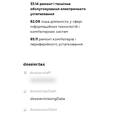
33.14
ремонт і технічне
обслуговування електричного
устатковання
62.09
інша діяльність у сфері
інформаційних технологій і
комп'ютерних систем
95.11
ремонт комп'ютерів і
периферійного устатковання
dossier.tax
dossier.staff
XXXXXXXXXX
dossier.taxDebt
dossier.missingData
dossier.esvDebt