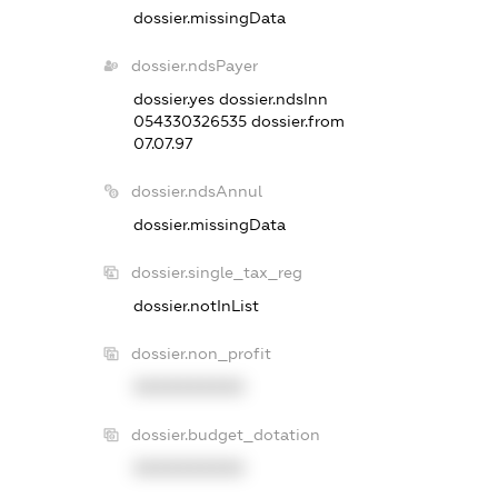
dossier.missingData
dossier.ndsPayer
dossier.yes
dossier.ndsInn
054330326535
dossier.from
07.07.97
dossier.ndsAnnul
dossier.missingData
dossier.single_tax_reg
dossier.notInList
dossier.non_profit
XXXXXXXXXX
dossier.budget_dotation
XXXXXXXXXX