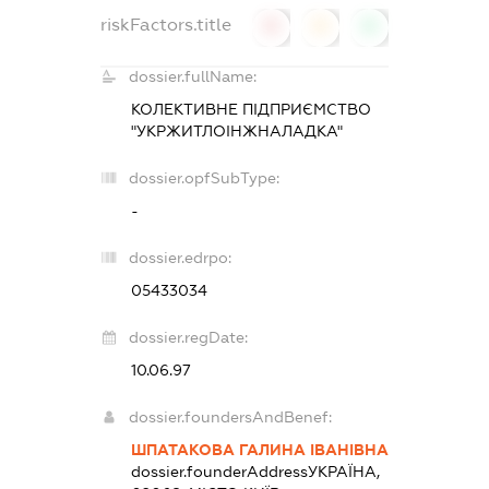
riskFactors.title
0
0
0
dossier.fullName:
КОЛЕКТИВНЕ ПІДПРИЄМСТВО
"УКРЖИТЛОІНЖНАЛАДКА"
dossier.opfSubType:
-
dossier.edrpo:
05433034
dossier.regDate:
10.06.97
dossier.foundersAndBenef:
ШПАТАКОВА ГАЛИНА ІВАНІВНА
dossier.founderAddress
УКРАЇНА,