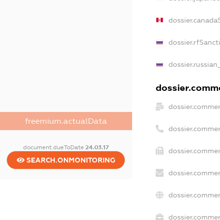
dossier.canada
dossier.rfSanct
dossier.russian
dossier.commer
dossier.commer
freemium.actualData
dossier.commer
document.dueToDate
24.03.17
dossier.commer
SEARCH.ONMONITORING
dossier.commer
dossier.commer
dossier.commerc