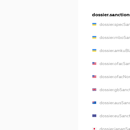
dossier.sanction
dossier.specSa
dossier.rnboSa
dossier.amkuBl
dossier.ofacSa
dossier.ofacN
dossier.gbSanc
dossier.ausSan
dossier.euSanc
dossier.japanS