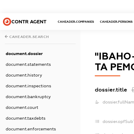
CONTR AGENT
CAHEADER.COMPANIES
CAHEADER.PERSONS
CAHEADER.SEARCH
"ІВАНО
document.dossier
ТА РЕМ
document.statements
document.history
document.inspections
dossier.title
document.bankruptcy
dossier.fullNam
document.court
document.taxdebts
dossier.opfSub
document.enforcements