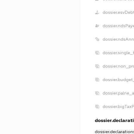
dossier.esvDeb
dossier.ndsPay
dossier.ndsAnn
dossier.single
dossier.non_pr
dossier.budget
dossier.palne_a
dossier.bigTax
dossier.declarati
dossier.declaratio