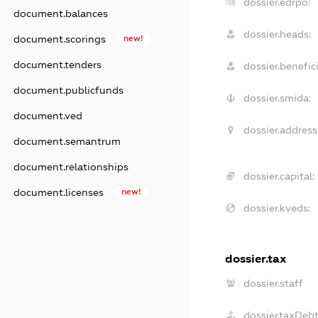
dossier.edrpo:
document.balances
dossier.heads:
document.scorings
new!
document.tenders
dossier.benefici
document.publicfunds
dossier.smida:
document.ved
dossier.address
document.semantrum
document.relationships
dossier.capital:
document.licenses
new!
dossier.kveds:
dossier.tax
dossier.staff
dossier.taxDeb