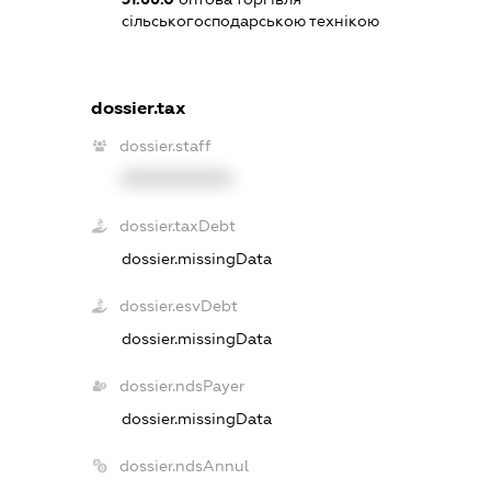
сільськогосподарською технікою
dossier.tax
dossier.staff
XXXXXXXXXX
dossier.taxDebt
dossier.missingData
dossier.esvDebt
dossier.missingData
dossier.ndsPayer
dossier.missingData
dossier.ndsAnnul