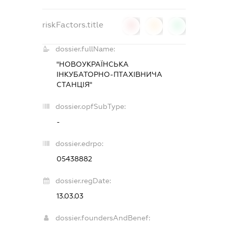
riskFactors.title
0
0
0
dossier.fullName:
"НОВОУКРАЇНСЬКА
ІНКУБАТОРНО-ПТАХІВНИЧА
СТАНЦІЯ"
dossier.opfSubType:
-
dossier.edrpo:
05438882
dossier.regDate:
13.03.03
dossier.foundersAndBenef: