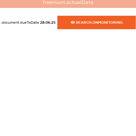
freemium.actualData
dossier.commercial_info.activity
XXXXXXXXXX
document.dueToDate
28.06.25
SEARCH.ONMONITORING
freemium.exampleText_1
freemium.exampleText_2
freemium.anonymousPerSearch2
FREEMIUM.DETAILS
FREEMIUM.REGISTER