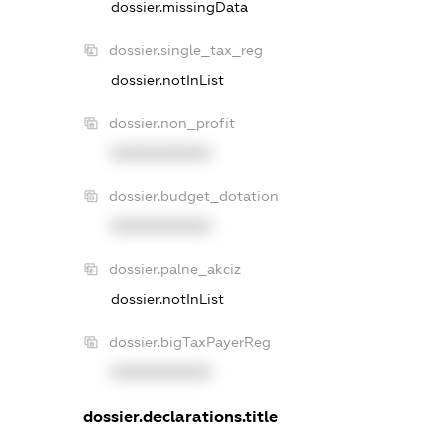
dossier.missingData
dossier.single_tax_reg
dossier.notInList
dossier.non_profit
XXXXXXXXXX
dossier.budget_dotation
XXXXXXXXXX
dossier.palne_akciz
dossier.notInList
dossier.bigTaxPayerReg
XXXXXXXXXX
dossier.declarations.title