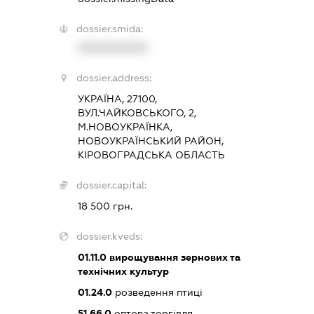
dossier.smida:
XXXXXXXXXX
dossier.address:
УКРАЇНА, 27100,
ВУЛ.ЧАЙКОВСЬКОГО, 2,
М.НОВОУКРАЇНКА,
НОВОУКРАЇНСЬКИЙ РАЙОН,
КІРОВОГРАДСЬКА ОБЛАСТЬ
dossier.capital:
18 500 грн.
dossier.kveds:
01.11.0
вирощування зернових та
технічних культур
01.24.0
розведення птиці
51.66.0
оптова торгівля