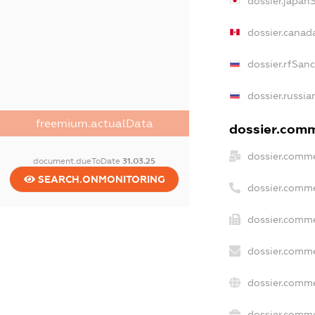
dossier.japan
dossier.canad
dossier.rfSan
dossier.russia
freemium.actualData
dossier.comme
dossier.comme
document.dueToDate
31.03.25
SEARCH.ONMONITORING
dossier.comme
dossier.comme
dossier.comme
dossier.comme
dossier.comme