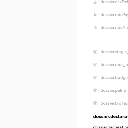
dossier.esvDe
dossier.ndsPa
dossier.ndsAn
dossier.singl
dossier.non_p
dossier.budg
dossier.palne
dossier.bigTa
dossier.declarat
dossier.declarati