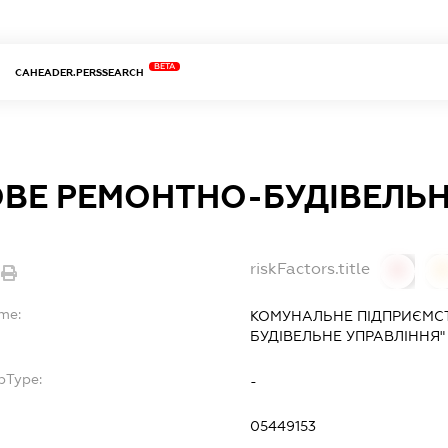
BETA
CAHEADER.PERSSEARCH
ВЕ РЕМОНТНО-БУДІВЕЛЬН
riskFactors.title
0
ame:
КОМУНАЛЬНЕ ПІДПРИЄМС
БУДІВЕЛЬНЕ УПРАВЛІННЯ"
bType:
-
05449153