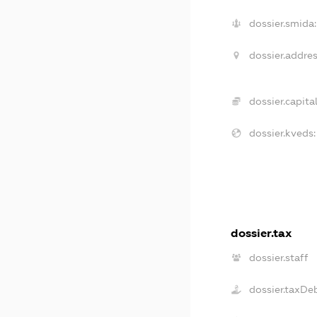
dossier.smida:
dossier.addres
dossier.capital
dossier.kveds:
dossier.tax
dossier.staff
dossier.taxDe