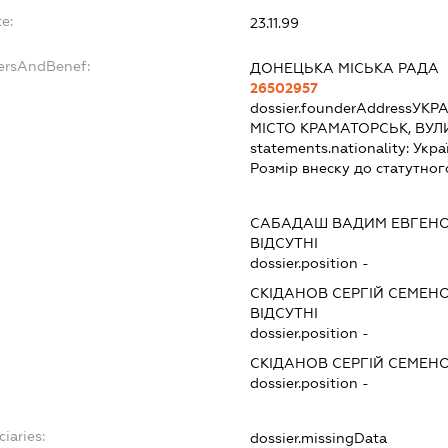
e:
23.11.99
dersAndBenef:
ДОНЕЦЬКА МІСЬКА РАДА
26502957
dossier.founderAddress
УКРА
МІСТО КРАМАТОРСЬК, ВУЛ
statements.nationality:
Укра
Розмір внеску до статутног
САБАДАШ ВАДИМ ЕВГЕН
ВІДСУТНІ
dossier.position -
СКІДАНОВ СЕРГІЙ СЕМЕН
ВІДСУТНІ
dossier.position -
СКІДАНОВ СЕРГІЙ СЕМЕН
dossier.position -
ciaries:
dossier.missingData