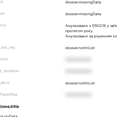
bt
dossier.missingData
yer
dossier.missingData
nul
Анульовано з 09.02.16 у зв'я
протягом року
Анульовано за рiшенням к
e_tax_reg
dossier.notInList
rofit
XXXXXXXXXX
et_dotation
XXXXXXXXXX
_akciz
dossier.notInList
xPayerReg
XXXXXXXXXX
ions.title
ons.noData