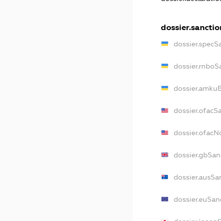
dossier.sanctio
dossier.specS
dossier.rnboS
dossier.amkuB
dossier.ofacS
dossier.ofac
dossier.gbSan
dossier.ausSa
dossier.euSan