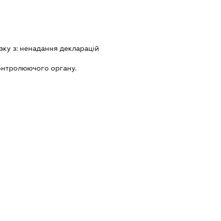
зку з:
ненадання декларацiй
онтролюючого органу.