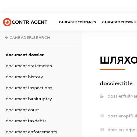
CONTR AGENT
CAHEADER.COMPANIES
CAHEADER.PERSONS
CAHEADER.SEARCH
document.dossier
ШЛЯХО
document.statements
document.history
dossier.title
document.inspections
dossier.fullN
document.bankruptcy
document.court
dossier.opfSu
document.taxdebts
dossier.edrpo:
document.enforcements