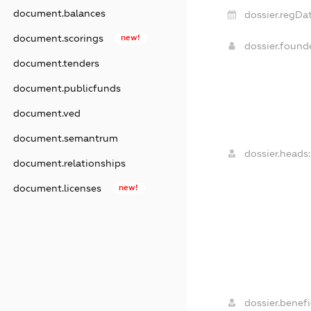
document.balances
dossier.regDat
document.scorings
new!
dossier.foun
document.tenders
document.publicfunds
document.ved
document.semantrum
dossier.heads:
document.relationships
document.licenses
new!
dossier.benefi