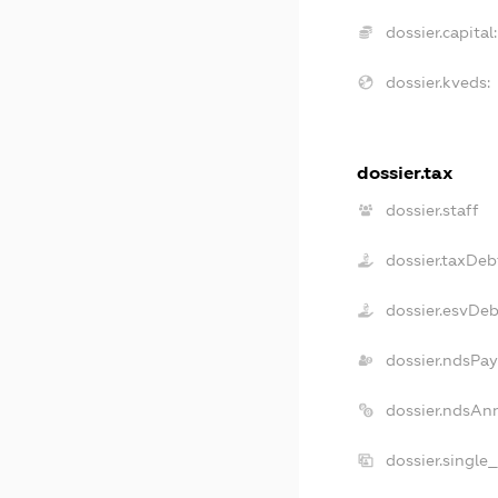
dossier.capital:
dossier.kveds:
dossier.tax
dossier.staff
dossier.taxDeb
dossier.esvDe
dossier.ndsPay
dossier.ndsAn
dossier.single