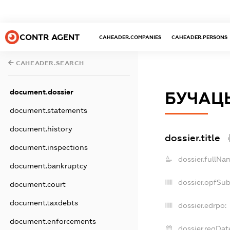
CONTR AGENT
CAHEADER.COMPANIES
CAHEADER.PERSONS
CAHEADER.SEARCH
document.dossier
БУЧАЦЬ
document.statements
document.history
dossier.title
document.inspections
dossier.fullNa
document.bankruptcy
dossier.opfSu
document.court
document.taxdebts
dossier.edrpo:
document.enforcements
dossier.regDat