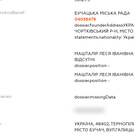
ersAndBenef:
БУЧАЦЬКА МІСЬКА РАДА
04058479
dossier.founderAddress
УКРА
ЧОРТКІВСЬКИЙ Р-Н, МІСТО
statements.nationality:
Укра
МАШТАЛІР ЛЕСЯ ІВАНІВНА
ВІДСУТНІ
dossier.position -
МАШТАЛІР ЛЕСЯ ІВАНІВНА
dossier.position -
iaries:
dossier.missingData
XXXXXXXXXX
:
УКРАЇНА, 48402, ТЕРНОПІЛ
МІСТО БУЧАЧ, ВУЛ.ГАЛИЦЬ