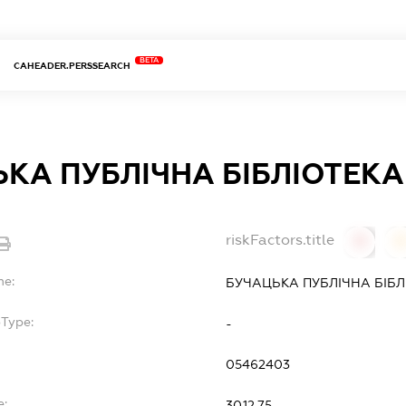
BETA
CAHEADER.PERSSEARCH
КА ПУБЛІЧНА БІБЛІОТЕКА
riskFactors.title
0
0
me:
БУЧАЦЬКА ПУБЛІЧНА БІБЛ
bType:
-
05462403
e:
30.12.75