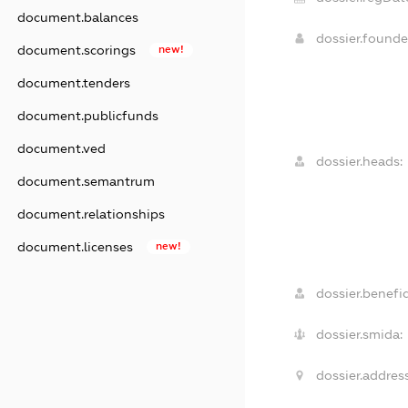
document.balances
dossier.found
document.scorings
new!
document.tenders
document.publicfunds
document.ved
dossier.heads:
document.semantrum
document.relationships
document.licenses
new!
dossier.benefic
dossier.smida:
dossier.address