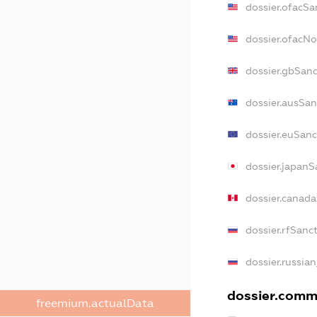
dossier.ofacSa
dossier.ofacN
dossier.gbSan
dossier.ausSan
dossier.euSanc
dossier.japanS
dossier.canad
dossier.rfSanc
dossier.russia
dossier.comme
freemium.actualData