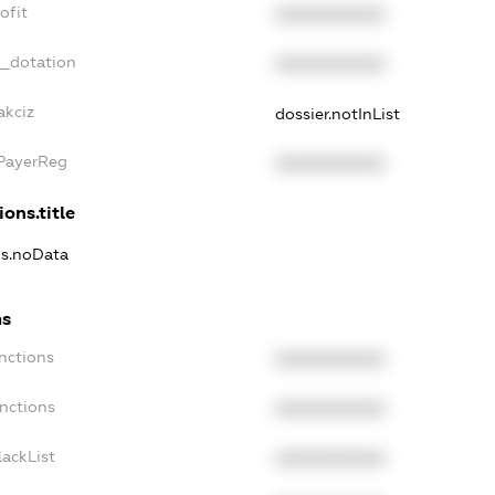
ofit
XXXXXXXXXX
t_dotation
XXXXXXXXXX
akciz
dossier.notInList
xPayerReg
XXXXXXXXXX
ions.title
ns.noData
ns
nctions
XXXXXXXXXX
anctions
XXXXXXXXXX
lackList
XXXXXXXXXX