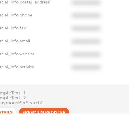
rcial_info.postal_address
XXXXXXXXXX
rcial_info.phone
XXXXXXXXXX
cial_info.fax
XXXXXXXXXX
cial_info.email
XXXXXXXXXX
cial_info.website
XXXXXXXXXX
cial_info.activity
XXXXXXXXXX
mpleText_1
ampleText_2
onymousPerSearch2
ETAILS
FREEMIUM.REGISTER