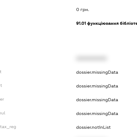
0 грн.
91.01
функціювання бібліотек
XXXXXXXXXX
t
dossier.missingData
bt
dossier.missingData
er
dossier.missingData
nul
dossier.missingData
_tax_reg
dossier.notInList