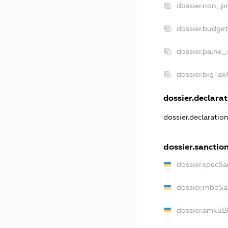
dossier.non_pr
dossier.budge
dossier.palne_
dossier.bigTa
dossier.declarat
dossier.declaratio
dossier.sanctio
dossier.specSa
dossier.rnboS
dossier.amkuB