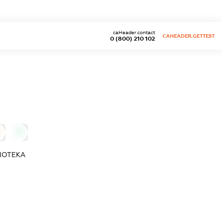
caHeader.contact
CAHEADER.GETTEST
0 (800) 210 102
0
ІОТЕКА