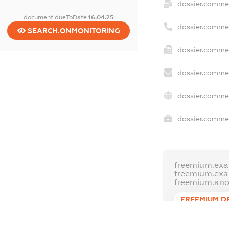
dossier.comme
document.dueToDate
16.04.25
dossier.comme
SEARCH.ONMONITORING
dossier.commer
dossier.commer
dossier.commer
dossier.commer
freemium.exa
freemium.ex
freemium.an
FREEMIUM.D