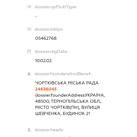
dossier.opfSubType:
-
dossier.edrpo:
05462768
dossier.regDate:
10.02.02
dossier.foundersAndBenef:
ЧОРТКІВСЬКА МІСЬКА РАДА
24636045
dossier.founderAddress
УКРАЇНА,
48500, ТЕРНОПІЛЬСЬКА ОБЛ.,
МІСТО ЧОРТКІВ(ПН), ВУЛИЦЯ
ШЕВЧЕНКА, БУДИНОК 21
dossier.heads: