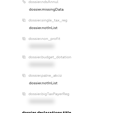
dossier.ndsAnnul
dossier.missingData
dossier.single_tax_reg
dossier.notInList
dossier.non_profit
XXXXXXXXXX
dossier.budget_dotation
XXXXXXXXXX
dossier.palne_akciz
dossier.notInList
dossier.bigTaxPayerReg
XXXXXXXXXX
dossier.declarations.title