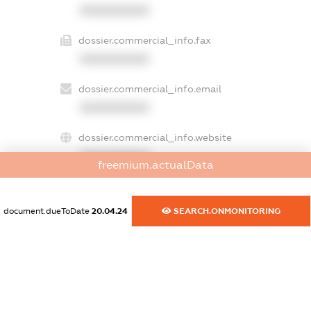
XXXXXXXXXX
dossier.commercial_info.fax
XXXXXXXXXX
dossier.commercial_info.email
XXXXXXXXXX
dossier.commercial_info.website
XXXXXXXXXX
freemium.actualData
dossier.commercial_info.activity
XXXXXXXXXX
document.dueToDate
20.04.24
SEARCH.ONMONITORING
freemium.exampleText_1
freemium.exampleText_2
freemium.anonymousPerSearch2