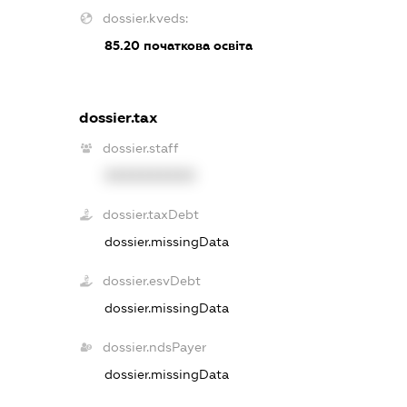
dossier.kveds:
85.20
початкова освіта
dossier.tax
dossier.staff
XXXXXXXXXX
dossier.taxDebt
dossier.missingData
dossier.esvDebt
dossier.missingData
dossier.ndsPayer
dossier.missingData