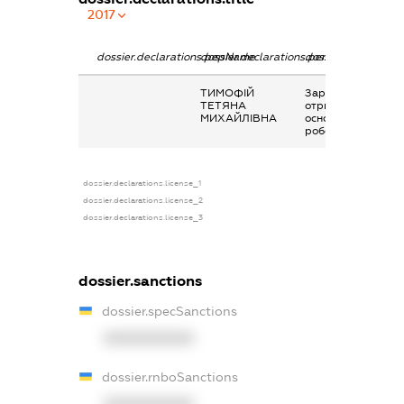
2017
dossier.declarations.pepName
dossier.declarations.personName
dossier.declaratio
ТИМОФІЙ
Заробітна плата
ТЕТЯНА
отримана за
МИХАЙЛІВНА
основним місцем
роботи
dossier.declarations.license_1
dossier.declarations.license_2
dossier.declarations.license_3
dossier.sanctions
dossier.specSanctions
XXXXXXXXXX
dossier.rnboSanctions