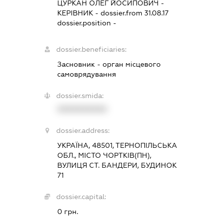
ЦУРКАН ОЛЕГ ЙОСИПОВИЧ
-
КЕРІВНИК
- dossier.from 31.08.17
dossier.position -
dossier.beneficiaries:
Засновник - орган місцевого
самоврядування
dossier.smida:
XXXXXXXXXX
dossier.address:
УКРАЇНА, 48501, ТЕРНОПІЛЬСЬКА
ОБЛ., МІСТО ЧОРТКІВ(ПН),
ВУЛИЦЯ СТ. БАНДЕРИ, БУДИНОК
71
dossier.capital:
0 грн.