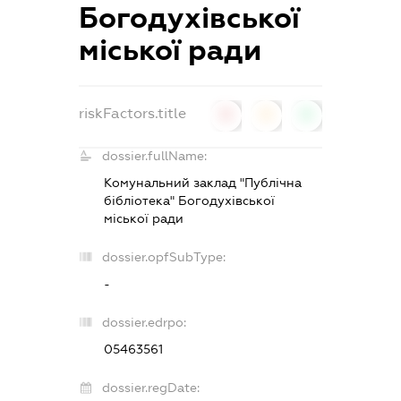
Богодухівської
міської ради
riskFactors.title
0
0
0
dossier.fullName:
Комунальний заклад "Публічна
бібліотека" Богодухівської
міської ради
dossier.opfSubType:
-
dossier.edrpo:
05463561
dossier.regDate: