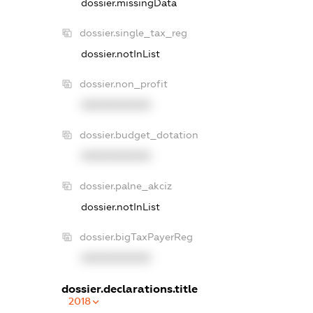
dossier.missingData
dossier.single_tax_reg
dossier.notInList
dossier.non_profit
XXXXXXXXXX
dossier.budget_dotation
XXXXXXXXXX
dossier.palne_akciz
dossier.notInList
dossier.bigTaxPayerReg
XXXXXXXXXX
dossier.declarations.title
2018