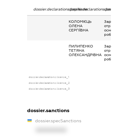
dossier.declarations.pepName
dossier.declarations.personName
dossier.declaratio
КОЛОМІЄЦЬ
Заробітна плата
ОЛЕНА
отримана за
СЕРГІЇВНА
основним місцем
роботи
ПИЛИПЕНКО
Заробітна плата
ТЕТЯНА
отримана за
ОЛЕКСАНДРІВНА
основним місцем
роботи
dossier.declarations.license_1
dossier.declarations.license_2
dossier.declarations.license_3
dossier.sanctions
dossier.specSanctions
XXXXXXXXXX