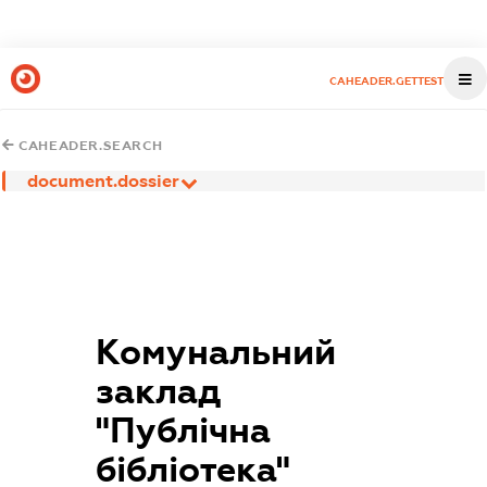
CAHEADER.GETTEST
CAHEADER.SEARCH
document.dossier
Комунальний
заклад
"Публічна
бібліотека"