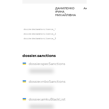
ДАНИЛЕНКО
Акції
ІРИНА
МИХАЙЛІВНА
dossier.declarations.license_1
dossier.declarations.license_2
dossier.declarations.license_3
dossier.sanctions
dossier.specSanctions
XXXXXXXXXX
dossier.rnboSanctions
XXXXXXXXXX
dossier.amkuBlackList
XXXXXXXXXX