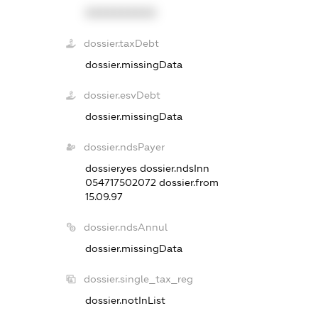
XXXXXXXXXX
dossier.taxDebt
dossier.missingData
dossier.esvDebt
dossier.missingData
dossier.ndsPayer
dossier.yes
dossier.ndsInn
054717502072
dossier.from
15.09.97
dossier.ndsAnnul
dossier.missingData
dossier.single_tax_reg
dossier.notInList