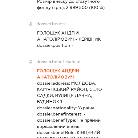
Розмір внеску до статутного
фонду (грн.):
2 999 500
(100 %)
dossier.heads:
ГОЛОЩУК АНДРІЙ
АНАТОЛІЙОВИЧ
-
КЕРІВНИК
dossier.position -
dossier.beneficiaries:
ГОЛОЩУК АНДРІЙ
АНАТОЛІЙОВИЧ
dossier.address:
МОЛДОВА,
КАМ'ЯНСЬКИЙ РАЙОН, СЕЛО
САДКИ, ВУЛИЦЯ ДАЧНА,
БУДИНОК 1
dossier.nationality:
Україна
dossier.benefInterest:
-
dossier.benefType:
Не прямий
вирішальний вплив
dossier.benefRole:
КІНЦЕВИЙ