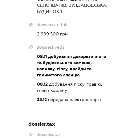
СЕЛО ІВАНІВ, ВУЛ.ЗАВОДСЬКА,
БУДИНОК 1
dossier.capital:
2 999 500 грн.
dossier.kveds:
08.11
добування декоративного
та будівельного каменю,
вапняку, гіпсу, крейди та
глинистого сланцю
08.12
добування піску, гравію,
глин і каоліну
35.12
передача електроенергії
dossier.tax
dossier.staff