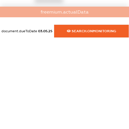
XXXXXXXXXX
freemium.actualData
dossier.commercial_info.email
XXXXXXXXXX
document.dueToDate
03.05.25
SEARCH.ONMONITORING
dossier.commercial_info.website
XXXXXXXXXX
dossier.commercial_info.activity
XXXXXXXXXX
freemium.exampleText_1
freemium.exampleText_2
freemium.anonymousPerSearch2
FREEMIUM.DETAILS
FREEMIUM.REGISTER