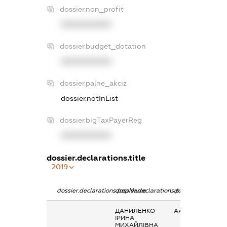
dossier.non_profit
XXXXXXXXXX
dossier.budget_dotation
XXXXXXXXXX
dossier.palne_akciz
dossier.notInList
dossier.bigTaxPayerReg
XXXXXXXXXX
dossier.declarations.title
2019
dossier.declarations.pepName
dossier.declarations.personName
dossier.declarati
ДАНИЛЕНКО
Акції
ІРИНА
МИХАЙЛІВНА