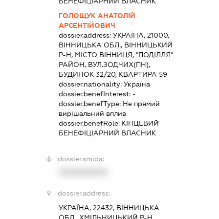
БЕНЕФІЦІАРНИЙ ВЛАСНИК
ГОЛОЩУК АНАТОЛІЙ
АРСЕНТІЙОВИЧ
dossier.address:
УКРАЇНА, 21000,
ВІННИЦЬКА ОБЛ., ВІННИЦЬКИЙ
Р-Н, МІСТО ВІННИЦЯ, "ПОДІЛЛЯ"
РАЙОН, ВУЛ.ЗОДЧИХ(ПН),
БУДИНОК 32/20, КВАРТИРА 59
dossier.nationality:
Україна
dossier.benefInterest:
-
dossier.benefType:
Не прямий
вирішальний вплив
dossier.benefRole:
КІНЦЕВИЙ
БЕНЕФІЦІАРНИЙ ВЛАСНИК
dossier.smida:
XXXXXXXXXX
dossier.address:
УКРАЇНА, 22432, ВІННИЦЬКА
ОБЛ., ХМІЛЬНИЦЬКИЙ Р-Н,