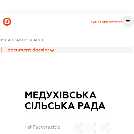
CAHEADER.GETTEST
CAHEADER.SEARCH
document.dossier
МЕДУХІВСЬКА
СІЛЬСЬКА РАДА
riskFactors.title
0
0
0