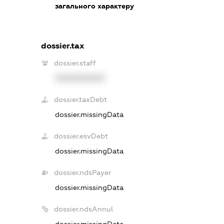
загального характеру
dossier.tax
dossier.staff
XXXXXXXXXX
dossier.taxDebt
dossier.missingData
dossier.esvDebt
dossier.missingData
dossier.ndsPayer
dossier.missingData
dossier.ndsAnnul
dossier.missingData