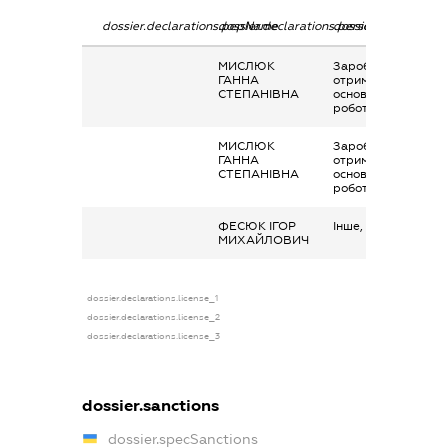
dossier.declarations.pepName
dossier.declarations.personName
dossier.declaration
МИСЛЮК
Заробітна плата
ГАННА
отримана за
СТЕПАНІВНА
основним місцем
роботи
МИСЛЮК
Заробітна плата
ГАННА
отримана за
СТЕПАНІВНА
основним місцем
роботи
ФЕСЮК ІГОР
Інше, допомога
МИХАЙЛОВИЧ
dossier.declarations.license_1
dossier.declarations.license_2
dossier.declarations.license_3
dossier.sanctions
dossier.specSanctions