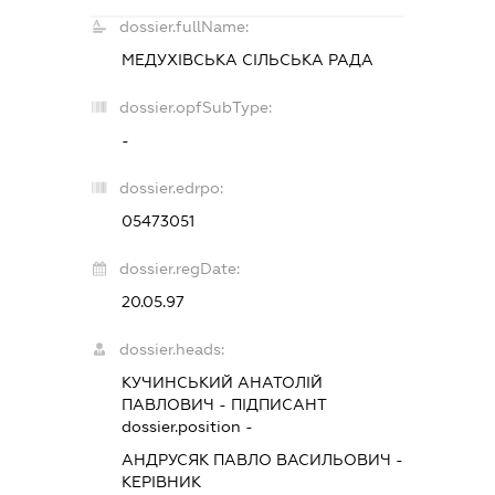
dossier.fullName:
МЕДУХІВСЬКА СІЛЬСЬКА РАДА
dossier.opfSubType:
-
dossier.edrpo:
05473051
dossier.regDate:
20.05.97
dossier.heads:
КУЧИНСЬКИЙ АНАТОЛІЙ
ПАВЛОВИЧ
-
ПІДПИСАНТ
dossier.position -
АНДРУСЯК ПАВЛО ВАСИЛЬОВИЧ
-
КЕРІВНИК