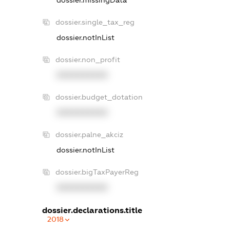
dossier.single_tax_reg
dossier.notInList
dossier.non_profit
XXXXXXXXXX
dossier.budget_dotation
XXXXXXXXXX
dossier.palne_akciz
dossier.notInList
dossier.bigTaxPayerReg
XXXXXXXXXX
dossier.declarations.title
2018