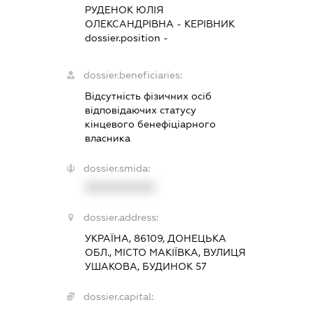
РУДЕНОК ЮЛІЯ
ОЛЕКСАНДРІВНА
-
КЕРІВНИК
dossier.position -
dossier.beneficiaries:
Відсутність фізичних осіб
відповідаючих статусу
кінцевого бенефіціарного
власника
dossier.smida:
XXXXXXXXXX
dossier.address:
УКРАЇНА, 86109, ДОНЕЦЬКА
ОБЛ., МІСТО МАКІЇВКА, ВУЛИЦЯ
УШАКОВА, БУДИНОК 57
dossier.capital: