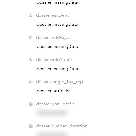
dossier.missingData
dossier.esvDebt
dossier.missingData
dossier.ndsPayer
dossier.missingData
dossier.ndsAnnul
dossier.missingData
dossier.single_tax_reg
dossier.notInList
dossier.non_profit
XXXXXXXXXX
dossier.budget_dotation
XXXXXXXXXX