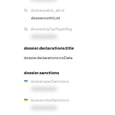
dossier.palne_akciz
dossier.notInList
dossier.bigTaxPayerReg
XXXXXXXXXX
dossier.declarations.title
dossier.declarations.noData
dossier.sanctions
dossier.specSanctions
XXXXXXXXXX
dossier.rnboSanctions
XXXXXXXXXX