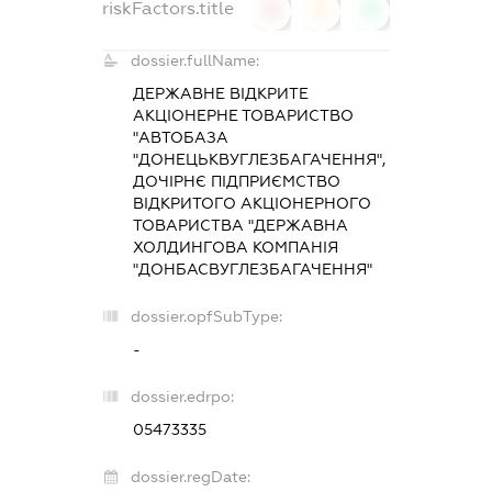
riskFactors.title
0
0
0
dossier.fullName:
ДЕРЖАВНЕ ВІДКРИТЕ
АКЦІОНЕРНЕ ТОВАРИСТВО
"АВТОБАЗА
"ДОНЕЦЬКВУГЛЕЗБАГАЧЕННЯ",
ДОЧІРНЄ ПІДПРИЄМСТВО
ВІДКРИТОГО АКЦІОНЕРНОГО
ТОВАРИСТВА "ДЕРЖАВНА
ХОЛДИНГОВА КОМПАНІЯ
"ДОНБАСВУГЛЕЗБАГАЧЕННЯ"
dossier.opfSubType:
-
dossier.edrpo:
05473335
dossier.regDate: