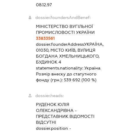
08.12.97
dossier.foundersAndBenef:
МІНІСТЕРСТВО ВУГІЛЬНОЇ
ПРОМИСЛОВОСТІ УКРАЇНИ
33833561
dossier.founderAddress
УКРАЇНА,
01030, МІСТО КИЇВ, ВУЛИЦЯ
БОГДАНА ХМЕЛЬНИЦЬКОГО,
БУДИНОК 4
statements.nationality:
Україна
Розмір внеску до статутного
фонду (грн.):
539 692
(100 %)
dossier.heads:
РУДЕНОК ЮЛІЯ
ОЛЕКСАНДРІВНА
-
ПРЕДСТАВНИК
ВІДОМОСТІ
ВІДСУТНІ
dossier.position -