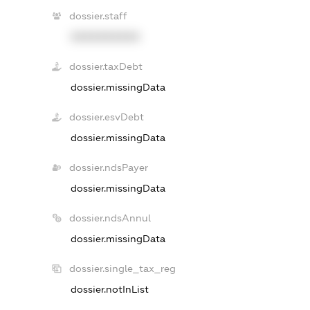
dossier.staff
XXXXXXXXXX
dossier.taxDebt
dossier.missingData
dossier.esvDebt
dossier.missingData
dossier.ndsPayer
dossier.missingData
dossier.ndsAnnul
dossier.missingData
dossier.single_tax_reg
dossier.notInList