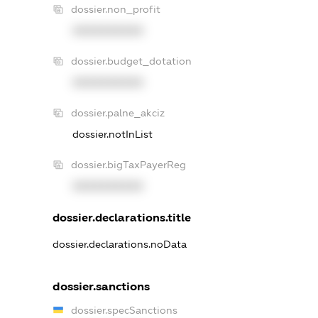
dossier.non_profit
XXXXXXXXXX
dossier.budget_dotation
XXXXXXXXXX
dossier.palne_akciz
dossier.notInList
dossier.bigTaxPayerReg
XXXXXXXXXX
dossier.declarations.title
dossier.declarations.noData
dossier.sanctions
dossier.specSanctions