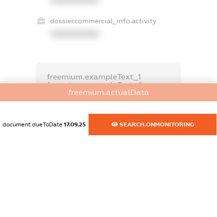
dossier.commercial_info.activity
XXXXXXXXXX
freemium.exampleText_1
freemium.exampleText_2
freemium.actualData
freemium.anonymousPerSearch2
FREEMIUM.DETAILS
FREEMIUM.REGISTER
document.dueToDate
17.09.25
SEARCH.ONMONITORING