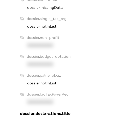
dossier.missingData
dossier.single_tax_reg
dossier.notInList
dossier.non_profit
XXXXXXXXXX
dossier.budget_dotation
XXXXXXXXXX
dossier.palne_akciz
dossier.notInList
dossier.bigTaxPayerReg
XXXXXXXXXX
dossier.declarations.title