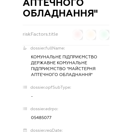
АПТЕЧНОГО
ОБЛАДНАННЯ"
riskFactors.title
0
0
0
dossier.fullName:
КОМУНАЛЬНЕ ПІДПРИЄМСТВО
ДЕРЖАВНЕ КОМУНАЛЬНЕ
ПІДПРИЄМСТВО "МАЙСТЕРНЯ
АПТЕЧНОГО ОБЛАДНАННЯ"
dossier.opfSubType:
-
dossier.edrpo:
05485077
dossier.regDate: