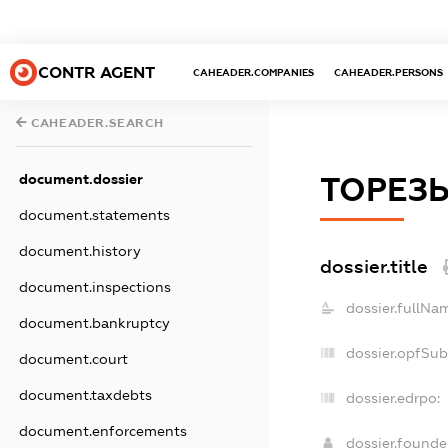
CONTR AGENT
CAHEADER.COMPANIES
CAHEADER.PERSONS
CAHEADER.SEARCH
document.dossier
ТОРЕЗЬ
document.statements
document.history
dossier.title
document.inspections
dossier.fullNa
document.bankruptcy
dossier.opfSub
document.court
document.taxdebts
dossier.edrpo:
document.enforcements
dossier.found