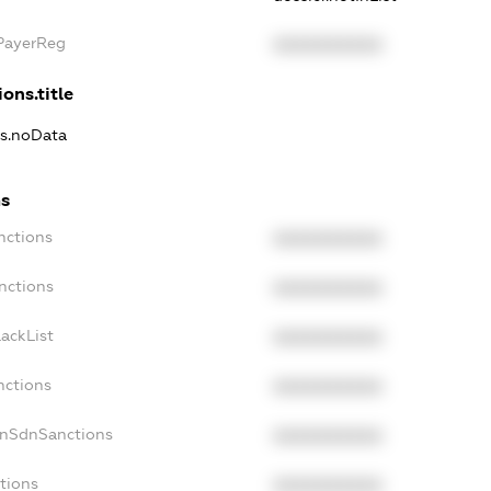
xPayerReg
XXXXXXXXXX
ons.title
ns.noData
ns
nctions
XXXXXXXXXX
nctions
XXXXXXXXXX
ackList
XXXXXXXXXX
nctions
XXXXXXXXXX
onSdnSanctions
XXXXXXXXXX
tions
XXXXXXXXXX