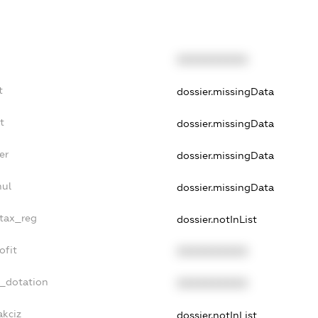
XXXXXXXXXX
t
dossier.missingData
t
dossier.missingData
er
dossier.missingData
nul
dossier.missingData
_tax_reg
dossier.notInList
ofit
XXXXXXXXXX
t_dotation
XXXXXXXXXX
akciz
dossier.notInList