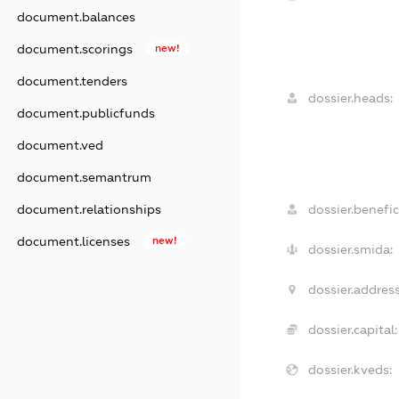
document.balances
document.scorings
new!
document.tenders
dossier.heads:
document.publicfunds
document.ved
document.semantrum
dossier.benefic
document.relationships
document.licenses
new!
dossier.smida:
dossier.address
dossier.capital:
dossier.kveds: