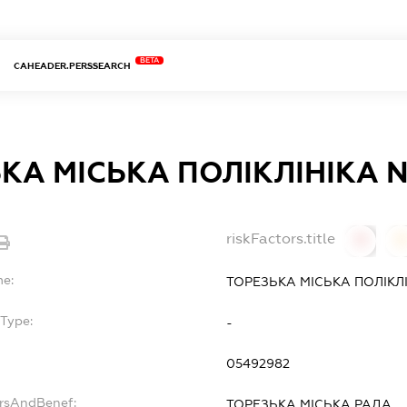
BETA
CAHEADER.PERSSEARCH
КА МІСЬКА ПОЛІКЛІНІКА 
riskFactors.title
0
0
me:
ТОРЕЗЬКА МІСЬКА ПОЛІКЛ
Type:
-
05492982
ersAndBenef:
ТОРЕЗЬКА МІСЬКА РАДА