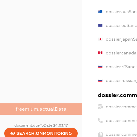
dossier.ausSan
dossier.euSanc
dossier.japanS
dossier.canad
dossier.rfSanc
dossier.russian
dossier.comme
dossier.commer
freemium.actualData
dossier.comme
document.dueToDate
24.03.17
SEARCH.ONMONITORING
dossier.commer