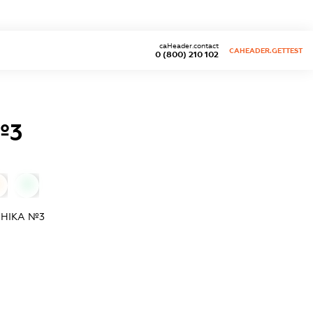
caHeader.contact
CAHEADER.GETTEST
0 (800) 210 102
№3
0
ІНІКА №3