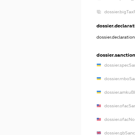
dossier.bigTa
dossier.declarati
dossier.declaratio
dossier.sanctio
dossier.specSa
dossier.rnboSa
dossier.amkuBl
dossier.ofacSa
dossier.ofacN
dossier.gbSanc