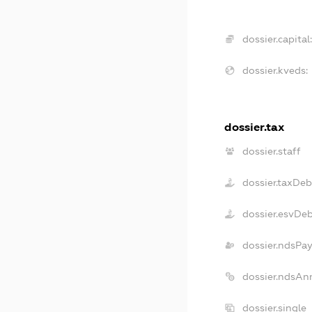
dossier.capital
dossier.kveds:
dossier.tax
dossier.staff
dossier.taxDeb
dossier.esvDe
dossier.ndsPa
dossier.ndsAn
dossier.single