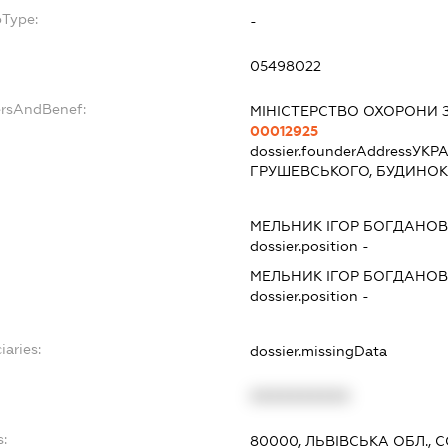
bType:
-
05498022
ersAndBenef:
МІНІСТЕРСТВО ОХОРОНИ 
00012925
dossier.founderAddress
УКРА
ГРУШЕВСЬКОГО, БУДИНОК
МЕЛЬНИК ІГОР БОГДАНО
dossier.position -
МЕЛЬНИК ІГОР БОГДАНО
dossier.position -
iaries:
dossier.missingData
XXXXXXXXXX
s:
80000, ЛЬВІВСЬКА ОБЛ., 