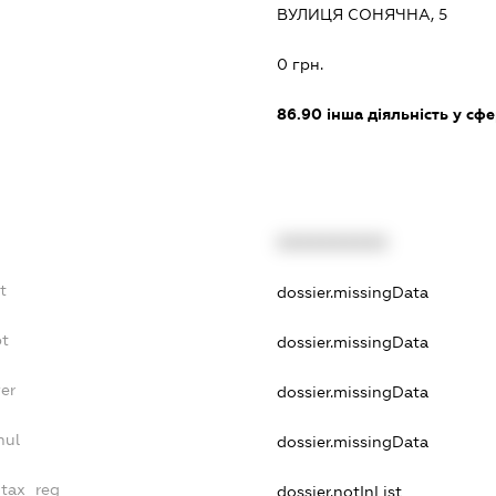
ВУЛИЦЯ СОНЯЧНА, 5
:
0 грн.
86.90
інша діяльність у сф
XXXXXXXXXX
t
dossier.missingData
bt
dossier.missingData
yer
dossier.missingData
nul
dossier.missingData
_tax_reg
dossier.notInList