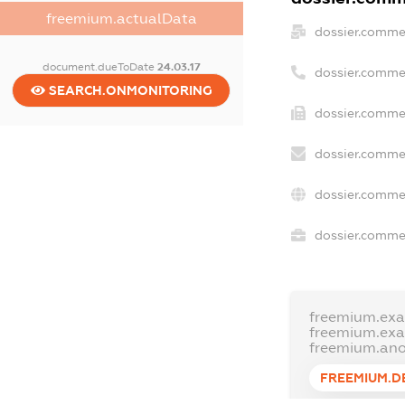
freemium.actualData
dossier.comme
document.dueToDate
24.03.17
dossier.comme
SEARCH.ONMONITORING
dossier.commer
dossier.commer
dossier.comme
dossier.commer
freemium.ex
freemium.ex
freemium.an
FREEMIUM.D