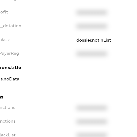
ofit
XXXXXXXXXX
t_dotation
XXXXXXXXXX
akciz
dossier.notInList
xPayerReg
XXXXXXXXXX
ions.title
ons.noData
ns
anctions
XXXXXXXXXX
anctions
XXXXXXXXXX
lackList
XXXXXXXXXX