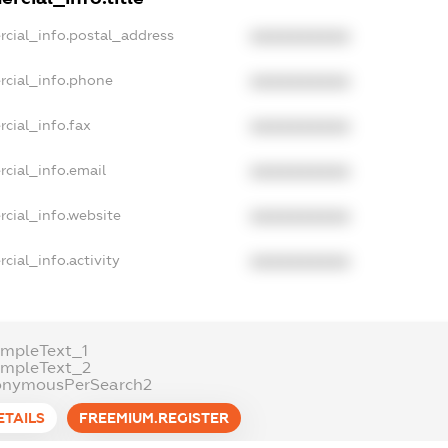
rcial_info.postal_address
XXXXXXXXXX
rcial_info.phone
XXXXXXXXXX
cial_info.fax
XXXXXXXXXX
cial_info.email
XXXXXXXXXX
rcial_info.website
XXXXXXXXXX
cial_info.activity
XXXXXXXXXX
ampleText_1
ampleText_2
onymousPerSearch2
ETAILS
FREEMIUM.REGISTER