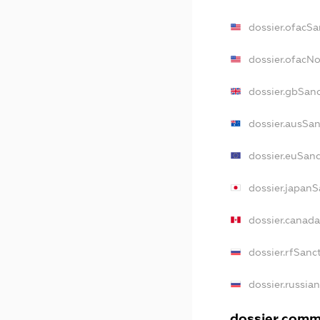
dossier.ofacSa
dossier.ofacN
dossier.gbSan
dossier.ausSa
dossier.euSan
dossier.japan
dossier.canad
dossier.rfSanc
dossier.russia
dossier.comme