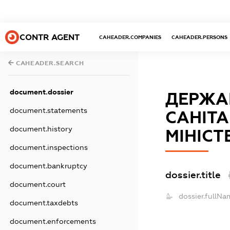
CONTR AGENT
CAHEADER.COMPANIES
CAHEADER.PERSONS
CAHEADER.SEARCH
document.dossier
ДЕРЖА
document.statements
САНІТА
document.history
МІНІСТ
document.inspections
document.bankruptcy
dossier.title
document.court
dossier.fullNa
document.taxdebts
document.enforcements