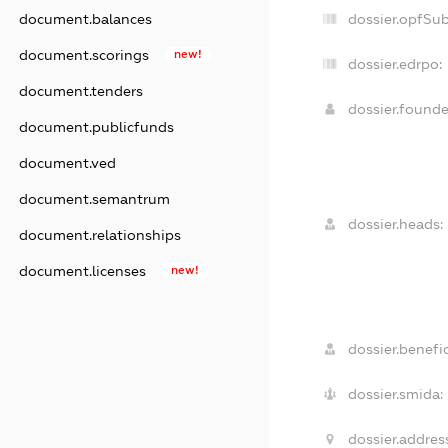
document.balances
dossier.opfSu
document.scorings
new!
dossier.edrpo:
document.tenders
dossier.found
document.publicfunds
document.ved
document.semantrum
dossier.heads:
document.relationships
document.licenses
new!
dossier.benefic
dossier.smida:
dossier.addres