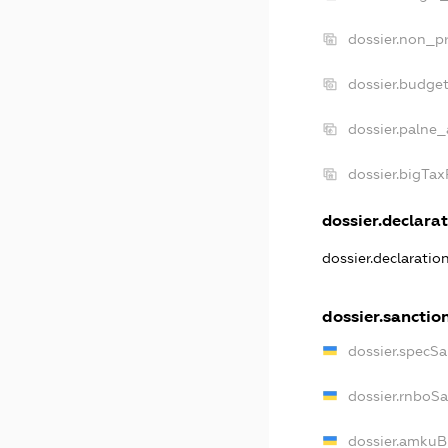
dossier.non_pr
dossier.budge
dossier.palne_
dossier.bigTa
dossier.declarat
dossier.declarati
dossier.sanctio
dossier.specS
dossier.rnboS
dossier.amkuB