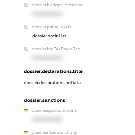
dossier.budget_dotation
XXXXXXXXXX
dossier.palne_akciz
dossier.notInList
dossier.bigTaxPayerReg
XXXXXXXXXX
dossier.declarations.title
dossier.declarations.noData
dossier.sanctions
dossier.specSanctions
XXXXXXXXXX
dossier.rnboSanctions