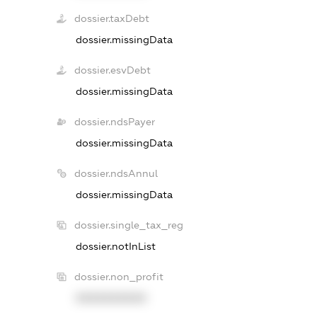
dossier.taxDebt
dossier.missingData
dossier.esvDebt
dossier.missingData
dossier.ndsPayer
dossier.missingData
dossier.ndsAnnul
dossier.missingData
dossier.single_tax_reg
dossier.notInList
dossier.non_profit
XXXXXXXXXX