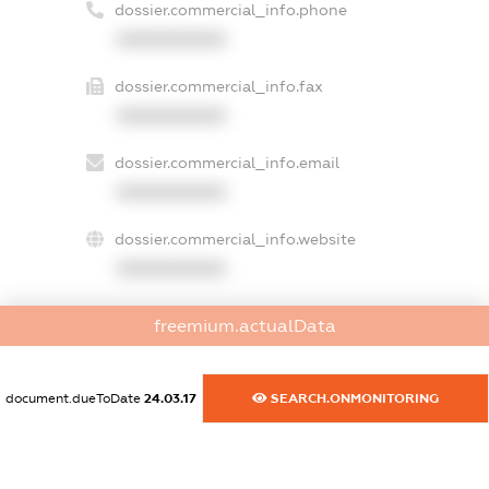
dossier.commercial_info.phone
XXXXXXXXXX
dossier.commercial_info.fax
XXXXXXXXXX
dossier.commercial_info.email
XXXXXXXXXX
dossier.commercial_info.website
XXXXXXXXXX
dossier.commercial_info.activity
freemium.actualData
XXXXXXXXXX
document.dueToDate
24.03.17
SEARCH.ONMONITORING
freemium.exampleText_1
freemium.exampleText_2
freemium.anonymousPerSearch2