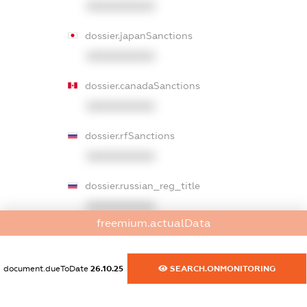
XXXXXXXXXX
dossier.japanSanctions
XXXXXXXXXX
dossier.canadaSanctions
XXXXXXXXXX
dossier.rfSanctions
XXXXXXXXXX
dossier.russian_reg_title
XXXXXXXXXX
freemium.actualData
dossier.commercial_info.title
dossier.commercial_info.postal_address
document.dueToDate
26.10.25
SEARCH.ONMONITORING
XXXXXXXXXX