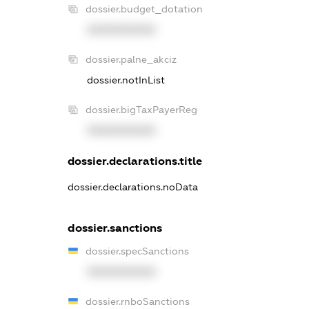
dossier.budget_dotation
XXXXXXXXXX
dossier.palne_akciz
dossier.notInList
dossier.bigTaxPayerReg
XXXXXXXXXX
dossier.declarations.title
dossier.declarations.noData
dossier.sanctions
dossier.specSanctions
XXXXXXXXXX
dossier.rnboSanctions