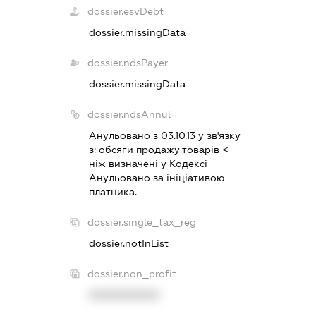
dossier.esvDebt
dossier.missingData
dossier.ndsPayer
dossier.missingData
dossier.ndsAnnul
Анульовано з 03.10.13 у зв'язку
з:
обсяги продажу товарiв <
нiж визначенi у Кодексi
Анульовано за iнiцiативою
платника.
dossier.single_tax_reg
dossier.notInList
dossier.non_profit
XXXXXXXXXX